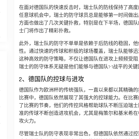
在面对德国队的快速反击时，瑞士队的防线保持了高度
任意球机会中，瑞士的防守球员总是能够第一时间做出
方面也做出了几次关键扑救，特别是在下半场，德国队
士门将作出了精彩扑救。
此外，瑞士队的防守不单单是依赖于后防线的稳固，他
性。通过快速的传球和积极的球场覆盖，瑞士队能够迅
这种高效的防守策略，不仅让德国队在进攻上频频受阻
瑞士的防守体系无疑是他们能够与德国队1-1战平的关
2、德国队的控球与进攻
德国队作为欧洲杯的传统强队，一直以来都以其精确的
比赛中，德国队依然展现了其强大的控球能力。在比赛
了比赛的节奏，他们的传控风格帮助球队不断压迫瑞士
准的传球不断创造进攻机会，尤其是梅策尔和基米希在
攻火力。
尽管瑞士队的防守表现非常出色，但德国队依然通过控