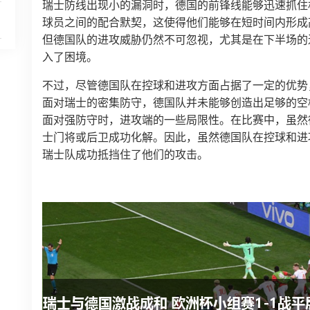
瑞士防线出现小的漏洞时，德国的前锋线能够迅速抓住
球员之间的配合默契，这使得他们能够在短时间内形成
但德国队的进攻威胁仍然不可忽视，尤其是在下半场的
入了困境。
不过，尽管德国队在控球和进攻方面占据了一定的优势
面对瑞士的密集防守，德国队并未能够创造出足够的空
面对强防守时，进攻端的一些局限性。在比赛中，虽然
士门将或后卫成功化解。因此，虽然德国队在控球和进
瑞士队成功抵挡住了他们的攻击。