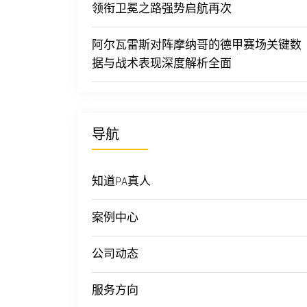
领衔卫冕之路强势启航再次
阿尔瓦雷斯对阵摩纳哥的德甲赛场关键数
据与战术表现深度解析全面
导航
知道PA真人
案例中心
公司动态
服务方向