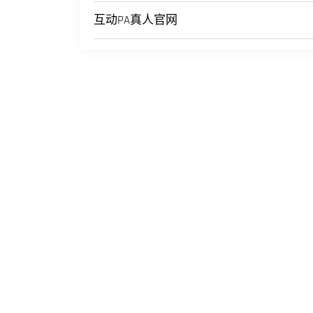
互动PA真人官网