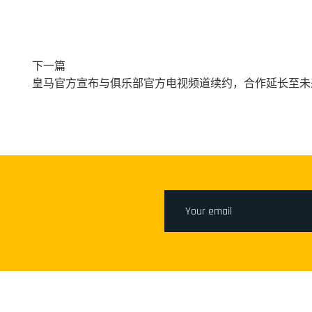
下一篇
皇马官方宣布与俱乐部官方电视频道续约，合作延长至未