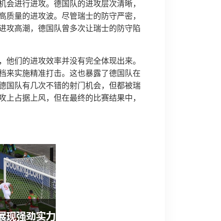
机会进行进攻。德国队的进攻层次清晰，
高质量的进攻波。尽管瑞士的防守严密，
进攻高潮，德国队曾多次让瑞士的防守陷
，他们的进攻效率并没有完全体现出来。
档来实施精准打击。这也暴露了德国队在
德国队有几次不错的射门机会，但都被瑞
攻上占据上风，但在最终的比赛结果中，