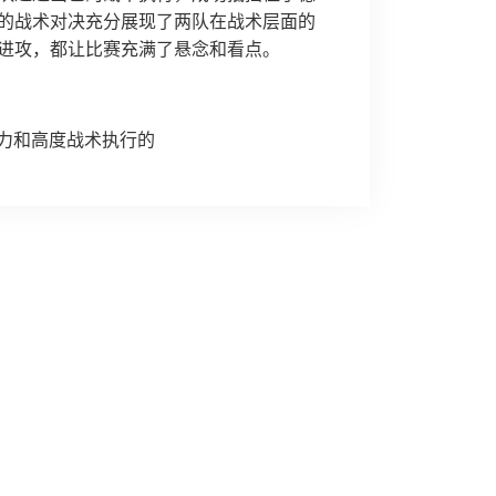
的战术对决充分展现了两队在战术层面的
进攻，都让比赛充满了悬念和看点。
实力和高度战术执行的