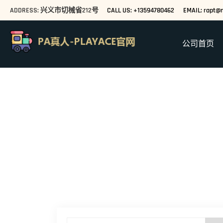
ADDRESS: 兴义市切械省212号
CALL US: +13594780462
EMAIL: rapt@
公司首页