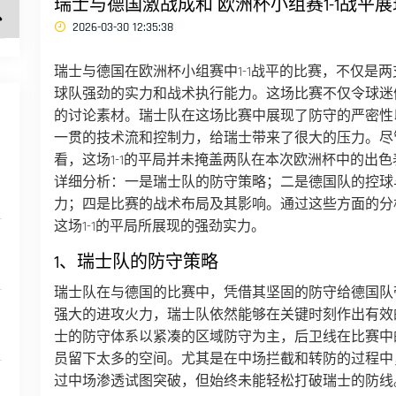
瑞士与德国激战成和 欧洲杯小组赛1-1战平
2026-03-30 12:35:38
瑞士与德国在欧洲杯小组赛中1-1战平的比赛，不仅是
球队强劲的实力和战术执行能力。这场比赛不仅令球迷
的讨论素材。瑞士队在这场比赛中展现了防守的严密性
一贯的技术流和控制力，给瑞士带来了很大的压力。尽
看，这场1-1的平局并未掩盖两队在本次欧洲杯中的出
详细分析：一是瑞士队的防守策略；二是德国队的控球
力；四是比赛的战术布局及其影响。通过这些方面的分
这场1-1的平局所展现的强劲实力。
1、瑞士队的防守策略
瑞士队在与德国的比赛中，凭借其坚固的防守给德国队
强大的进攻火力，瑞士队依然能够在关键时刻作出有效
士的防守体系以紧凑的区域防守为主，后卫线在比赛中
员留下太多的空间。尤其是在中场拦截和转防的过程中
过中场渗透试图突破，但始终未能轻松打破瑞士的防线