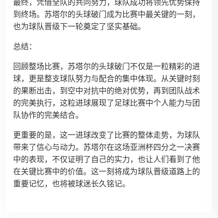
最终，凭借全队的共同努力，球队成功将领先优势保持
到终场。苏塔尔的头球破门成为比赛中最关键的一刻，
也为球队晋级下一轮奠定了坚实基础。
总结：
回顾整场比赛，苏塔尔的头球破门不仅是一粒精彩的进
球，更是整支球队努力与配合的集中体现。从关键时刻
的果断出击，到空中对抗中的绝对优势，再到团队战术
的完美执行，这粒进球展现了足球比赛中个人能力与团
队协作的完美结合。
更重要的是，这一进球改变了比赛的整体走势，为球队
带来了信心与动力。苏塔尔在这场亚洲杯四分之一决赛
中的表现，不仅证明了自己的实力，也让人们看到了他
在关键比赛中的价值。这一刻将成为球队晋级道路上的
重要记忆，也将被球迷长久铭记。