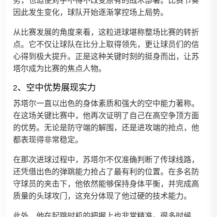
势，也迫使对手不得不改变原有的战术部署。比赛节奏
因此发生变化，球队开始逐渐掌控场上局势。
从比赛发展的角度来看，这粒进球堪称整场比赛的转折
点。它不仅让球队在比分上取得领先，更让球员们的信
心得到极大提升。正是这种关键时刻的挺身而出，让苏
塔尔成为比赛的焦点人物。
2、空中优势展现实力
苏塔尔一直以出色的身体素质和强大的空中能力著称。
在这场关键比赛中，他再次证明了自己在高空争顶方面
的优势。无论是防守端的解围，还是进攻端的抢点，他
都表现得非常稳定。
在那次进球过程中，苏塔尔不仅准确判断了传球线路，
还凭借出色的弹跳能力抢占了最有利的位置。在多名防
守球员的夹击下，他依然能够保持身体平衡，并完成高
质量的头球攻门，这充分体现了他过硬的技术能力。
此外，他在起跳时机的把握上也非常精准。很多时候，