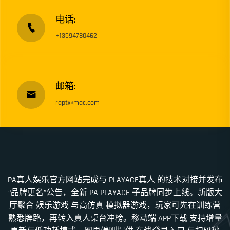
电话:
+13594780462
邮箱:
rapt@mac.com
PA真人娱乐官方网站完成与 PLAYACE真人 的技术对接并发布
“品牌更名”公告，全新 PA PLAYACE 子品牌同步上线。新版大
厅聚合 娱乐游戏 与高仿真 模拟器游戏，玩家可先在训练营
熟悉牌路，再转入真人桌台冲榜。移动端 APP下载 支持增量