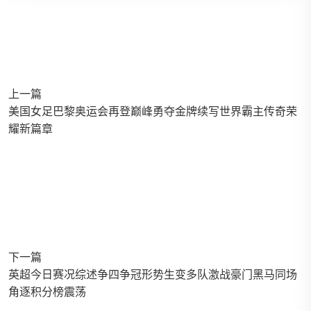
上一篇
美国女足巴黎奥运会再登巅峰勇夺金牌续写世界霸主传奇荣
耀新篇章
下一篇
英超今日赛况综述争四争冠形势生变多队激战豪门黑马同场
角逐积分榜震荡