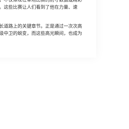
，不仅体现在单场比赛的防守数据或精彩
。这些比赛让人们看到了他在力量、速
长道路上的关键章节。正是通过一次次高
级中卫的蜕变，而这些高光瞬间，也成为