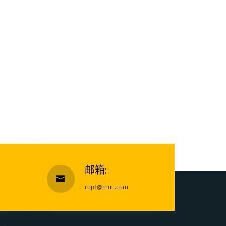
邮箱:
rapt@mac.com