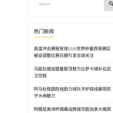
热门新闻
高温冲击赛程安排2026世界杯墨西哥赛区
被迫调整比赛日期引发全球关注
马兹拉维加盟曼联顶替万比萨卡填补右后
卫空缺
阿马杜稳固防线助力球队守护底线展现防
守大闸魅力
阿根廷美洲杯揭幕战两球完胜加拿大梅西