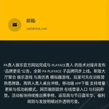
邮箱:
rapt@mac.com
PA真人娱乐官方网站完成与 PLAYACE真人 的技术对接并发布
“品牌更名”公告，全新 PA PLAYACE 子品牌同步上线。新版大
厅聚合 娱乐游戏 与高仿真 模拟器游戏，玩家可先在训练营
熟悉牌路，再转入真人桌台冲榜。移动端 APP下载 支持增量
更新与低功耗模式，网页端则提供 在线登录入口 与扫码秒
登。活动板块持续推出赛季榜、返现周与节日嘉年华，福利
规则与发放明细对外透明可查。