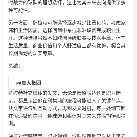
时战力的球队的理想选择，这也为其未来去向提供了多
种可能性。
另一方面，萨拉赫可能选择逐步减少比赛负荷，考虑家
庭和生活因素，选择回到中东或非洲联赛完成职业生
涯。这种选择虽然不如欧洲顶级联赛竞技水平高，但在
生活质量、商业价值和个人舒适度上都有优势，契合其
长期规划的现实考量。
总结：
PA真人集团
萨拉赫社交媒体的发文，无论是情感表达还是职业暗
示，都显示出他在利物浦的旅程可能进入了关键节点。
从文字语气到互动方式，再到发文时机，每一处细节都
在传递微妙信号，使球迷和媒体对其未来充满期待和猜
测。
通过对情感暗示、职业规划、球队球迷反应以及未来去