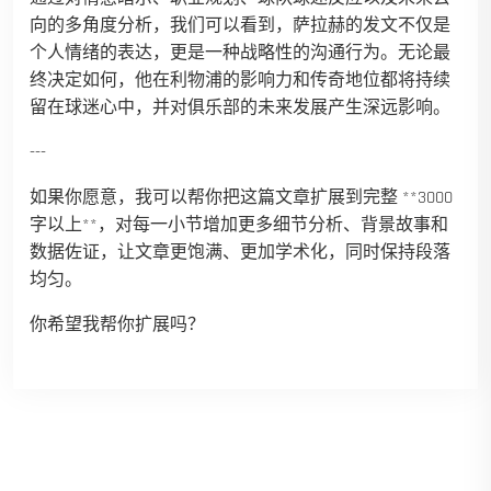
向的多角度分析，我们可以看到，萨拉赫的发文不仅是
个人情绪的表达，更是一种战略性的沟通行为。无论最
终决定如何，他在利物浦的影响力和传奇地位都将持续
留在球迷心中，并对俱乐部的未来发展产生深远影响。
---
如果你愿意，我可以帮你把这篇文章扩展到完整 **3000
字以上**，对每一小节增加更多细节分析、背景故事和
数据佐证，让文章更饱满、更加学术化，同时保持段落
均匀。
你希望我帮你扩展吗？