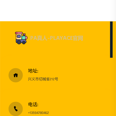
地址:
兴义市切械省212号
电话:
+13594780462