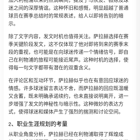
加入利物浦以来的点滴瞬间，提及了与队友、教练及球
迷之间的深厚情谊。这种怀旧和感慨，明显超越了普通
球员在赛季总结时的常规表述，给人以即将告别的暗
示。
除了文字内容，发文时机也值得关注。萨拉赫选择在赛
季关键阶段发文，这不仅体现了他对即将到来的赛季末
段的重视，也可能是在向球迷传递一个情绪信号，即自
己在利物浦的旅程可能接近尾声。这种时机的选择，使
得每一句文字都带有潜在的双重含义。
在评论区和互动环节，萨拉赫似乎也在有意回应球迷的
情感。许多球迷留言表达不舍，而萨拉赫的回应既温暖
又含蓄，既未明确承诺续约，也未直接说明离开，进一
步增强了发文的神秘性与暗示性。这种微妙的表达方
式，使得球迷和媒体产生了强烈的揣测和讨论空间。
2、职业生涯规划的考量
从职业角度分析，萨拉赫已经在利物浦取得了辉煌成