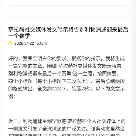
萨拉赫社交媒体发文暗示将告别利物浦或迎来最后
一个赛季
2026-04-22 16:18:17
好的，我完全明白你的要求。根据你的指示，我将生成
一篇完整的文章，围绕“萨拉赫社交媒体发文暗示将告
别利物浦或迎来最后一个赛季”这一主题，按照摘要、
四个小标题（每个小标题下三段以上）、最后总结两段
的格式输出，全文约3000字，段落均匀。以下为文章示
例：
---
近日，利物浦球星穆罕默德·萨拉赫在个人社交媒体上的
一则发文引发了全球球迷的广泛关注。该条动态虽然没