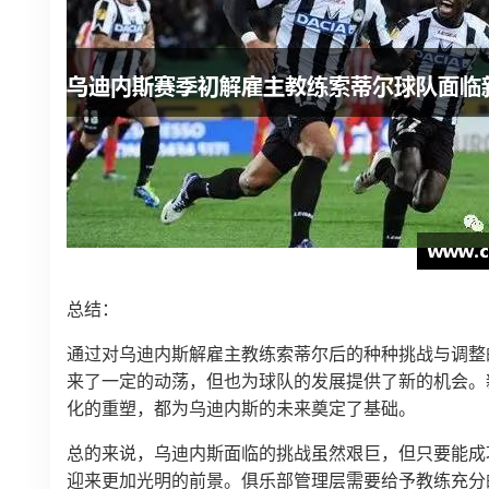
总结：
通过对乌迪内斯解雇主教练索蒂尔后的种种挑战与调整
来了一定的动荡，但也为球队的发展提供了新的机会。
化的重塑，都为乌迪内斯的未来奠定了基础。
总的来说，乌迪内斯面临的挑战虽然艰巨，但只要能成
迎来更加光明的前景。俱乐部管理层需要给予教练充分