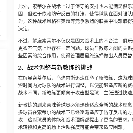
此外，索蒂尔在战术上过于保守的安排也未能满足俱乐
固，但过于依赖防守反击的打法，使得球队在面对强队
为，这种战术风格在英超等竞争激烈的联赛中很难取得
决定。
不过，解雇索蒂尔不仅仅是因为战术上的不合适，俱乐
更衣室气氛上也存在一定问题。球员与教练之间的关系
些因素的综合作用，使得管理层最终选择做出人员更替
2、战术调整与新教练的挑战
在解雇索蒂尔后，乌迪内斯迅速任命了新教练，这为球
短时间内对球队的战术进行调整，以便能够适应新的赛
战术不同，新教练更倾向于攻击型足球，主张通过快速
新教练的到来意味着球员必须迅速适应全新的战术理念
多球员在索蒂尔的战术下已经逐渐适应了防守反击的方
攻，这对球员的体能和战术理解都提出了更高的要求。
术转换和更高的场上活动强度可能会带来适应困难。