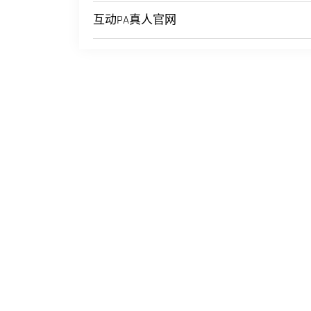
互动PA真人官网