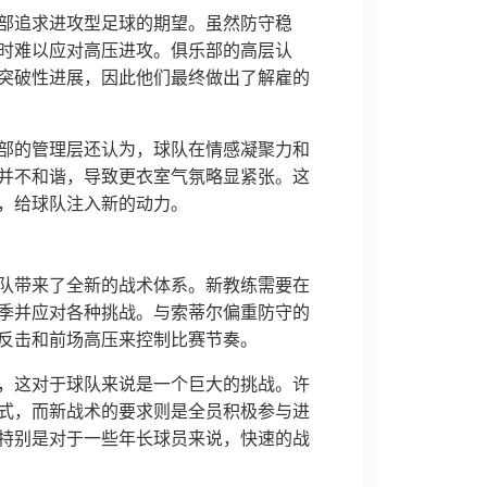
部追求进攻型足球的期望。虽然防守稳
时难以应对高压进攻。俱乐部的高层认
突破性进展，因此他们最终做出了解雇的
部的管理层还认为，球队在情感凝聚力和
并不和谐，导致更衣室气氛略显紧张。这
，给球队注入新的动力。
队带来了全新的战术体系。新教练需要在
季并应对各种挑战。与索蒂尔偏重防守的
反击和前场高压来控制比赛节奏。
，这对于球队来说是一个巨大的挑战。许
式，而新战术的要求则是全员积极参与进
特别是对于一些年长球员来说，快速的战