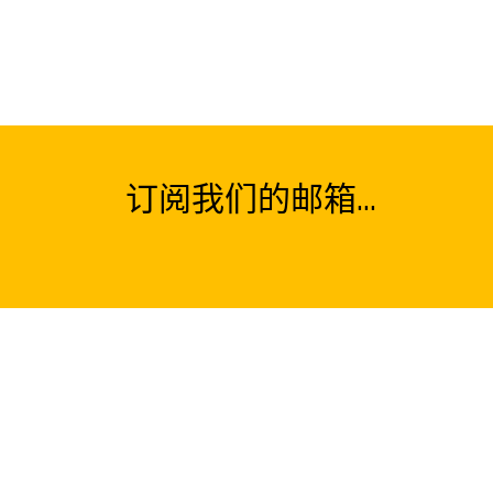
订阅我们的邮箱...