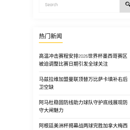
热门新闻
高温冲击赛程安排2026世界杯墨西哥赛区
被迫调整比赛日期引发全球关注
马兹拉维加盟曼联顶替万比萨卡填补右后
卫空缺
阿马杜稳固防线助力球队守护底线展现防
守大闸魅力
阿根廷美洲杯揭幕战两球完胜加拿大梅西