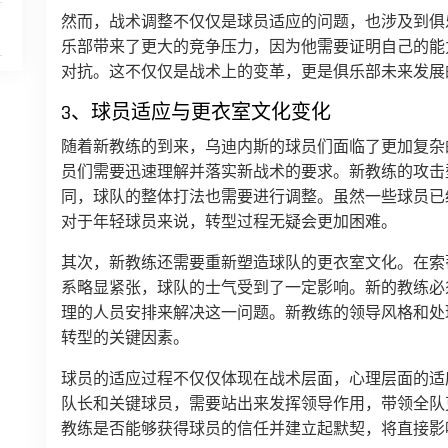
然而，战术调整不仅仅是球员适应的问题，也涉及到俱
乐部带来了更大的竞争压力，因为他需要证明自己的能
对抗。这不仅仅是战术上的变革，更是俱乐部未来发展
3、球员适应与更衣室文化变化
随着新教练的到来，乌迪内斯的球员们面临了更加复杂
员们需要迅速理解并落实新战术的要求。新教练的攻击
同，球队的整体打法也需要进行调整。虽然一些球员已
对于年轻球员来说，转型过程无疑会更加困难。
其次，新教练还需要重新塑造球队的更衣室文化。在索
系略显紧张，球队的士气受到了一定影响。新的教练必
理的人员安排来解决这一问题。新教练的领导风格和处
转型的关键因素。
球员的适应过程不仅仅体现在战术层面，心理层面的适
队长和关键球员，需要站出来发挥领导作用，带领全队
教练是否能够获得球员的信任并建立起默契，将直接影