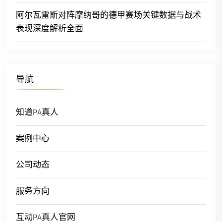
阿尔瓦雷斯对阵摩纳哥的德甲赛场关键数据与战术
表现深度解析全面
导航
知道PA真人
案例中心
公司动态
服务方向
互动PA真人官网