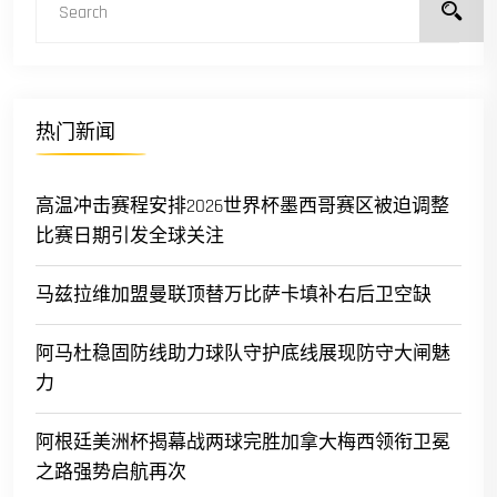
热门新闻
高温冲击赛程安排2026世界杯墨西哥赛区被迫调整
比赛日期引发全球关注
马兹拉维加盟曼联顶替万比萨卡填补右后卫空缺
阿马杜稳固防线助力球队守护底线展现防守大闸魅
力
阿根廷美洲杯揭幕战两球完胜加拿大梅西领衔卫冕
之路强势启航再次