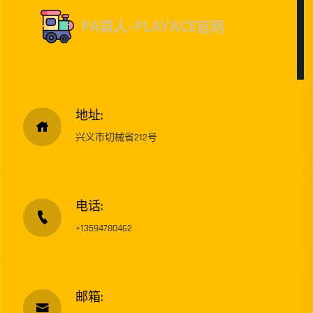
地址:
兴义市切械省212号
电话:
+13594780462
邮箱: