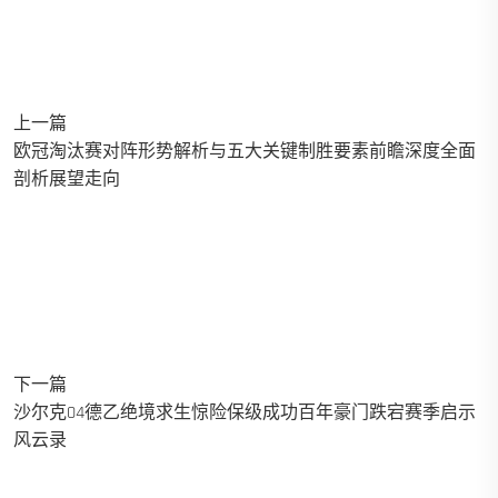
上一篇
欧冠淘汰赛对阵形势解析与五大关键制胜要素前瞻深度全面
剖析展望走向
下一篇
沙尔克04德乙绝境求生惊险保级成功百年豪门跌宕赛季启示
风云录