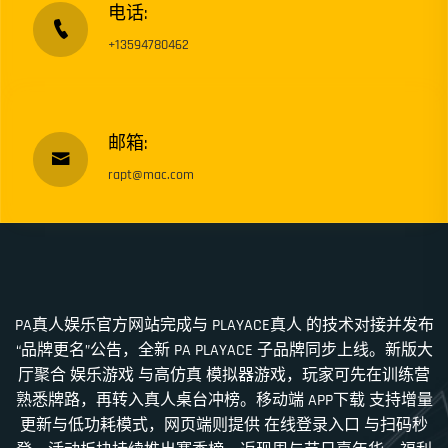
电话:
+13594780462
邮箱:
rapt@mac.com
PA真人娱乐官方网站完成与 PLAYACE真人 的技术对接并发布
“品牌更名”公告，全新 PA PLAYACE 子品牌同步上线。新版大
厅聚合 娱乐游戏 与高仿真 模拟器游戏，玩家可先在训练营
熟悉牌路，再转入真人桌台冲榜。移动端 APP下载 支持增量
更新与低功耗模式，网页端则提供 在线登录入口 与扫码秒