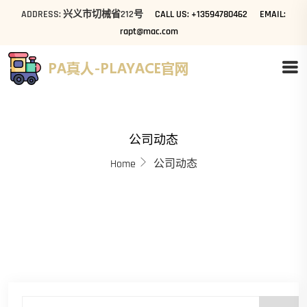
ADDRESS: 兴义市切械省212号
CALL US: +13594780462
EMAIL:
rapt@mac.com
公司动态
Home
公司动态