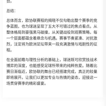
台。
总结：
总体而言，欧协联赛程的揭晓不仅勾勒出整个赛季的竞
争蓝图，也为球迷呈现了五大不可错过的焦点看点。从
整体格局到豪强黑马碰撞，从关键战役到观赛策略，每
一个层面都蕴含着悬念与机遇。赛事节奏紧凑、对抗激
烈，注定将为欧洲足坛带来一段充满激情与戏剧性的征
程。
在全面前瞻与理性分析的基础上，球迷既可欣赏技战术
博弈的深度，也能感受足球所带来的纯粹热爱。随着比
赛日渐临近，欧协联的舞台已经搭建完成，真正的较量
即将展开。让我们以更加专业与热情的姿态，迎接这一
场贯穿赛季的精彩盛宴。