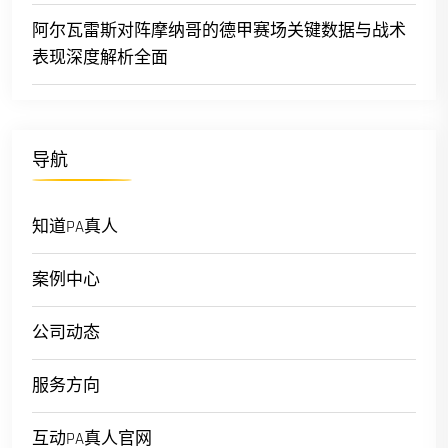
阿尔瓦雷斯对阵摩纳哥的德甲赛场关键数据与战术
表现深度解析全面
导航
知道PA真人
案例中心
公司动态
服务方向
互动PA真人官网