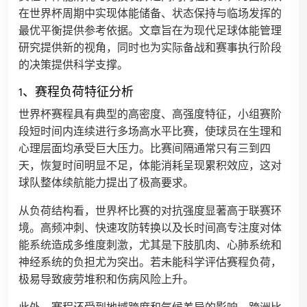
在世界杯周期中实现体能储备、状态保持与临场发挥的
最优平衡提供参考依据。文章旨在为现代足球体能管理
研究提供新的视角，同时也为实际备战和赛事执行阶段
的决策提供科学支撑。
1、赛程负荷特征分析
世界杯赛程具有典型的高密度、高强度特征，小组赛阶
段短时间内连续进行多场高水平比赛，使球员在生理和
心理层面均承受巨大压力。比赛间隔通常只有三到四
天，恢复时间明显不足，体能消耗呈现累积效应，这对
球队整体续航能力提出了极高要求。
从负荷结构看，世界杯比赛的对抗强度显著高于联赛环
境。高频冲刺、快速攻防转换以及长时间高专注度对体
能系统造成多维度刺激，尤其是下肢肌肉、心肺系统和
神经系统的负担尤为突出。若未能科学评估赛程负荷，
极易导致疲劳堆积和伤病风险上升。