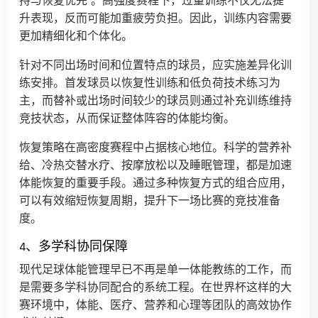
持与恢复优先”。高强度赛程下，过量训练不仅无法提
升表现，反而可能加重疲劳负担。因此，训练内容需要
更加精细化和个体化。
针对不同出场时间和位置特点的球员，应实施差异化训
练安排。首发球员以恢复性训练和低负荷技术练习为
主，而替补或出场时间较少的球员则通过补充训练维持
竞技状态，从而保证整体阵容的体能均衡。
恢复策略在高密度赛程中占据核心地位。科学的营养补
给、冷热交替水疗、按摩放松以及睡眠管理，都是加速
体能恢复的重要手段。通过多种恢复方式的组合应用，
可以有效缩短恢复周期，提升下一场比赛的竞技准备
度。
4、多学科协同保障
现代足球体能管理早已不再是单一体能教练的工作，而
是需要多学科协同配合的系统工程。在世界杯这样的大
赛环境中，体能、医疗、营养和心理等团队的高效协作