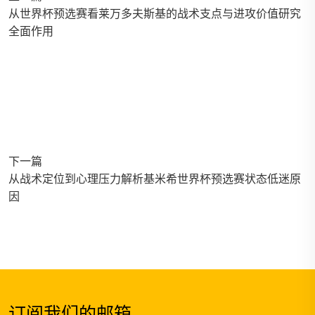
从世界杯预选赛看莱万多夫斯基的战术支点与进攻价值研究
全面作用
下一篇
从战术定位到心理压力解析基米希世界杯预选赛状态低迷原
因