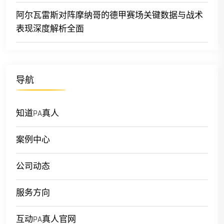
阿尔瓦雷斯对阵摩纳哥的德甲赛场关键数据与战术
表现深度解析全面
导航
知道PA真人
案例中心
公司动态
服务方向
互动PA真人官网