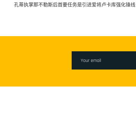
孔蒂执掌那不勒斯后首要任务是引进爱将卢卡库强化锋线