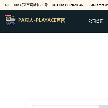
ADDRESS: 兴义市切械省212号
CALL US: +13594780462
EMAIL: rapt@
公司首页