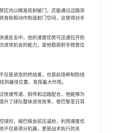
禁区内以精准低射破门，还能通过边路突
转身和假动作制造射门空间，这使得对手
快速反击中，他的速度优势可迅速拉开防
次进攻机会的能力，是他稳居射手榜首位
不仅是进攻的终结者，也是前场牵制防线
能找到最佳位置，发挥最大作用。
过快速传递、斜传和边路配合，他能够为
提升了球队整体进攻效率，使巴黎圣日耳
控球时，姆巴佩会前压逼抢，利用速度优
他不仅是得分机器，更是战术执行的关