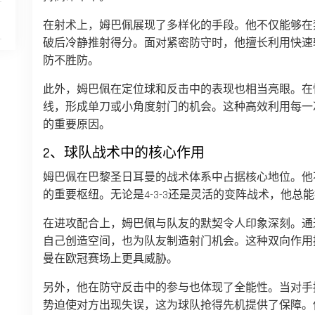
在射术上，姆巴佩展现了多样化的手段。他不仅能够在
破后冷静推射得分。面对紧密防守时，他擅长利用快速
防不胜防。
此外，姆巴佩在定位球和反击中的表现也相当亮眼。在
线，形成单刀或小角度射门的机会。这种高效利用每一
的重要原因。
2、球队战术中的核心作用
姆巴佩在巴黎圣日耳曼的战术体系中占据核心地位。他
的重要枢纽。无论是4-3-3还是灵活的变阵战术，他总
在进攻配合上，姆巴佩与队友的默契令人印象深刻。通
自己创造空间，也为队友制造射门机会。这种双向作用
曼在欧冠赛场上更具威胁。
另外，他在防守反击中的参与也体现了全能性。当对手
势迫使对方出现失误，这为球队抢得先机提供了保障。