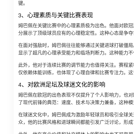
键。
3、心理素质与关键比赛表现
姆巴佩在关键比赛中的心理素质极为出色。他面对欧冠
分展示了顶级球员应有的心理稳定性。这种心态是争夺
在面对强敌时，姆巴佩往往能够通过关键进球打破僵局
显示了超凡的心理承受能力和临场判断力。这种能力不
此外，他对于连续比赛的调节能力也值得关注。赛程紧
仅依赖体能训练，也体现了心理自律和比赛专注力。这
4、对欧洲足坛及球迷文化的影响
姆巴佩在欧冠的出色表现不仅提升了个人影响力，也对
了现代前锋的典范：速度、技术与决策力兼备，这种模
在球迷文化中，姆巴佩成为激励年轻球员和吸引全球关
众，他的比赛风格和进球瞬间都能引发广泛讨论，形成了