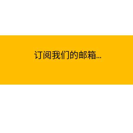
订阅我们的邮箱...