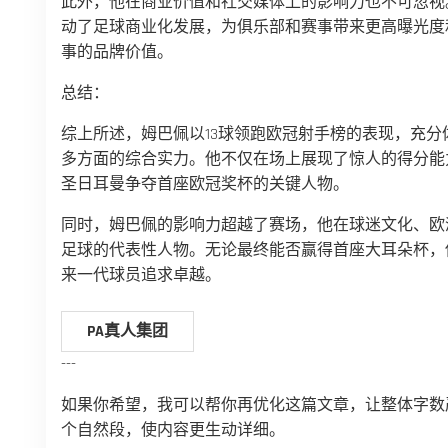
此外，他在商业价值和社交媒体上的影响力也不可忽视
动了足球商业化发展，为俱乐部和赛事带来更高曝光度
事的品牌价值。
总结：
综上所述，姆巴佩以13球领跑欧冠射手榜的表现，充
多方面的综合实力。他不仅在场上展现了惊人的得分能
圣日耳曼争夺首座欧冠奖杯的关键人物。
同时，姆巴佩的影响力超越了赛场，他在球迷文化、欧
足球的代表性人物。无论最终能否赢得首座大耳朵杯，
来一代球员追求卓越。
PA真人集团
---
如果你希望，我可以帮你再优化这篇文章，让整体字数严
个自然段，使内容更生动详细。