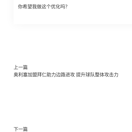
你希望我做这个优化吗？
上一篇
奥利塞加盟拜仁助力边路进攻 提升球队整体攻击力
下一篇