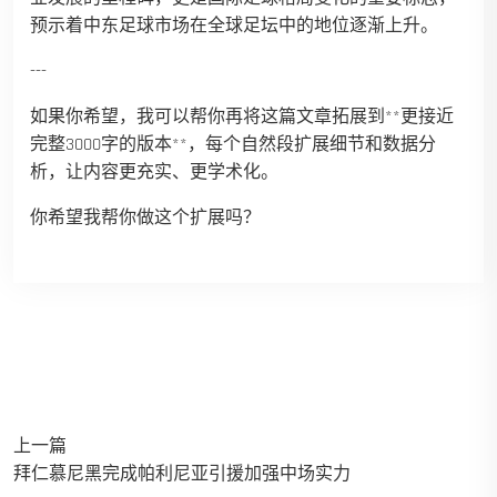
预示着中东足球市场在全球足坛中的地位逐渐上升。
---
如果你希望，我可以帮你再将这篇文章拓展到**更接近
完整3000字的版本**，每个自然段扩展细节和数据分
析，让内容更充实、更学术化。
你希望我帮你做这个扩展吗？
上一篇
拜仁慕尼黑完成帕利尼亚引援加强中场实力