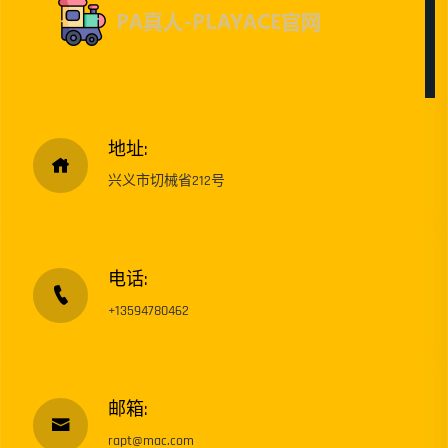
地址:
兴义市切械省212号
电话:
+13594780462
邮箱:
rapt@mac.com