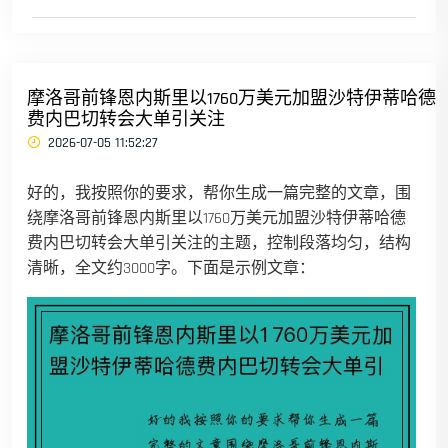
摩洛哥前锋恩内斯里以1760万美元加盟沙特伊蒂哈德
费内巴切转会大单引关注
2026-07-05 11:52:27
好的，我按照你的要求，帮你生成一篇完整的文章，围
绕摩洛哥前锋恩内斯里以1760万美元加盟沙特伊蒂哈德
费内巴切转会大单引关注的主题，控制段落均匀，结构
清晰，全文约3000字。下面是示例文章：