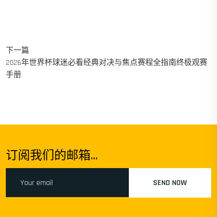
下一篇
2026年世界杯球迷必看经典对决与焦点赛程全指南终极观赛
手册
订阅我们的邮箱...
SEND NOW