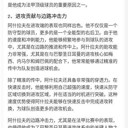
是他成为法甲顶级球员的重要原因之一。
2、进攻贡献与边路冲击力
阿什拉夫在进攻端的表现也同样出色。他不仅仅是一个
防守型的球员，更多的是一个全能型的右后卫。由于他
的速度和冲刺能力，他能够频繁地参与到球队的进攻
中，尤其是在边路的推进和传中上。阿什拉夫的助攻能
力非常强，尤其是在与巴黎圣日耳曼的进攻核心如梅
西、内马尔和姆巴佩的配合下，他常常能够通过精准的
传中为队友创造进球机会。
除了精准的传中，阿什拉夫还具备非常强的穿透力。在
快速反击时，他能够利用自己超强的速度，快速从防守
区域切换到进攻区域，并在适当的时机进行突破。这种
速度优势使得阿什拉夫能够在快速反击中完成进攻转
换，为球队创造更多的进攻机会。
阿什拉夫的边路冲击力，尤其是在法甲比赛中的表现，
也使得他成为了巴黎圣日耳曼进攻体系中的关键人物之