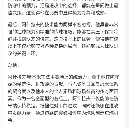
防守中的预判，还是进攻中的选择，都能在瞬间做出最
佳决策，这使得他在比赛中显得极为冷静和成熟。
最后，阿什拉夫的技术能力同样不容忽视。他具备非常
强的控球能力和精准的传球技巧，能够在高压下保持冷
静并找到队友的位置。这些技术上的优势，使得他在球
场上不仅能够应对各种复杂的局面，还能够成为球队进
攻的关键一环。
总结：
阿什拉夫·哈基米在法甲赛场上的统治力，源于他在防守
端的稳定性、进攻端的贡献、与巴黎圣日耳曼战术体系
的契合度以及他本人的个人素质和球场智商的多方面因
素。作为一名全面型的右后卫，阿什拉夫不仅能够在防
守端保持稳定，抵挡住对手的进攻，同时还能够在进攻
中贡献力量，通过边路的突破和传中为球队创造进球机
会。