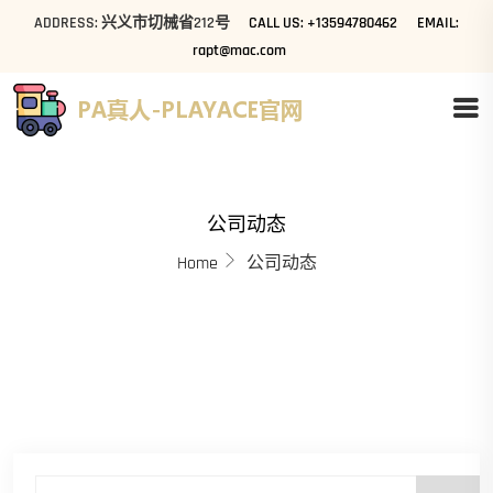
ADDRESS: 兴义市切械省212号
CALL US: +13594780462
EMAIL:
rapt@mac.com
公司动态
Home
公司动态