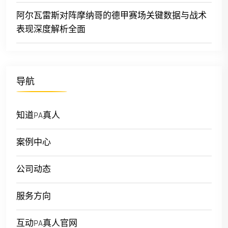
阿尔瓦雷斯对阵摩纳哥的德甲赛场关键数据与战术
表现深度解析全面
导航
知道PA真人
案例中心
公司动态
服务方向
互动PA真人官网