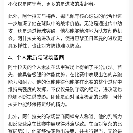
不仅仅是防守者，更多的是进攻的发起者。
此外，阿什拉夫与梅西、姆巴佩等核心球员的配合也进
一步加深了他在球队中的战术价值。无论是通过传中助
攻，还是通过带球突破，他都能够精准地为队友创造机
会。阿什拉夫的进攻加入，使得巴黎圣日耳曼的进攻更
具多样性，也让对方防线难以防范。
4、个人素质与球场智商
阿什拉夫的个人素质在法甲赛场上得到了充分展现。首
先，他具备极强的体能优势，在比赛中表现出色的奔跑
能力和耐力。他的体能使得他能够在比赛的整个过程中
维持高强度的发挥，不仅仅是防守端的稳定，进攻端也
能够不断提供威胁。即使是面对强度极高的比赛，阿什
拉夫也能够保持足够的精力。
此外，阿什拉夫的球场智商同样令人称道。他的判断力
和反应速度在比赛中展现得淋漓尽致。在面对复杂的比
赛局势时，他能够快速做出决策，并执行得当，无论是