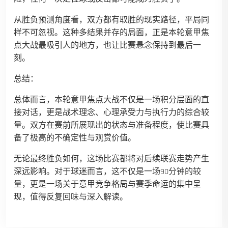
从胜负预测角度看，双方都有取胜的现实路径，平局同
样不可忽视。这种多结果并存的局面，正是本轮意甲焦
点大战最吸引人的地方，也让比赛悬念保持到最后一
刻。
总结：
总体而言，本轮意甲焦点大战不仅是一场积分层面的直
接对话，更是战术理念、心理承受力与执行力的综合较
量。双方在赛前所展现出的状态与准备程度，使比赛具
备了极高的不确定性与观赏价值。
无论最终胜负如何，这场比赛都将对后续联赛走势产生
深远影响。对于球迷而言，这不仅是一场90分钟的较
量，更是一场关于意甲竞争格局与赛季命运的集中呈
现，值得反复回味与深入解读。