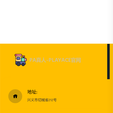
地址:
兴义市切械省212号