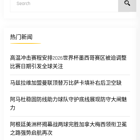
热门新闻
高温冲击赛程安排2026世界杯墨西哥赛区被迫调整
比赛日期引发全球关注
马兹拉维加盟曼联顶替万比萨卡填补右后卫空缺
阿马杜稳固防线助力球队守护底线展现防守大闸魅
力
阿根廷美洲杯揭幕战两球完胜加拿大梅西领衔卫冕
之路强势启航再次