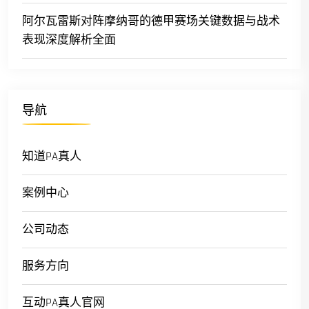
阿尔瓦雷斯对阵摩纳哥的德甲赛场关键数据与战术
表现深度解析全面
导航
知道PA真人
案例中心
公司动态
服务方向
互动PA真人官网