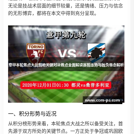
无论是技战术层面的细节较量，还是情绪、压力与信念
的无形博弈，都将在本文中得到充分呈现。
一、积分形势与近况
从积分榜形势来看，本轮焦点大战之所以备受关注，首
先源于双方所处的关键节点。一方正处于争冠或巩固欧