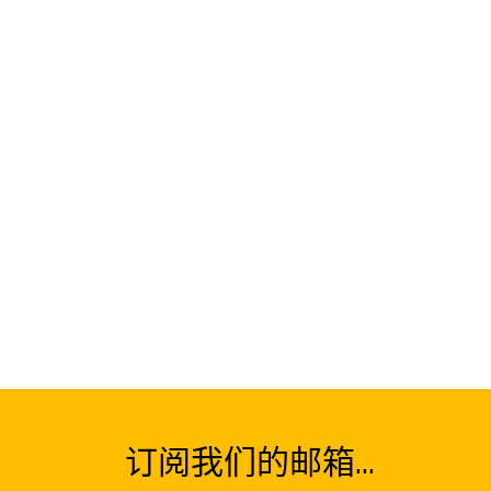
订阅我们的邮箱...