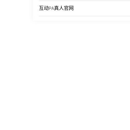
互动PA真人官网