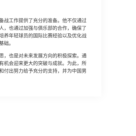
备战工作提供了充分的准备。他不仅通过
人，也通过加强与俱乐部的合作，确保了
培养年轻球员的国际比赛经验以及优化战
基础。
思，也是对未来发展方向的积极探索。通
有机会迎来更大的突破与成就。为此，所
和付出努力给予充分的支持，并为中国男