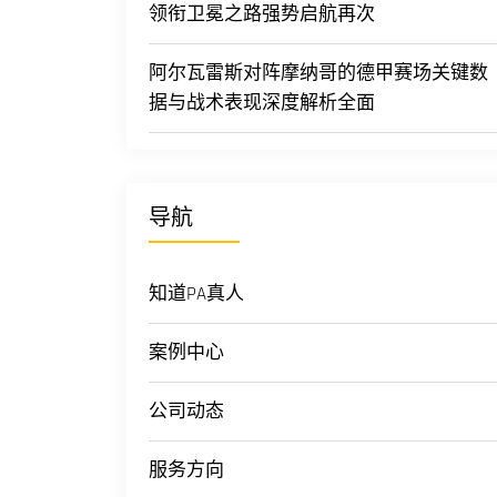
领衔卫冕之路强势启航再次
阿尔瓦雷斯对阵摩纳哥的德甲赛场关键数
据与战术表现深度解析全面
导航
知道PA真人
案例中心
公司动态
服务方向