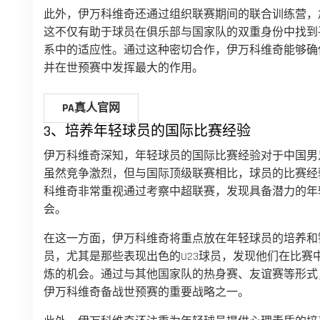
此外，伊万科维奇还通过组织联赛期间的联合训练营，
这不仅有助于球员在俱乐部与国家队的双重身份中找到
系中的适应性。通过这种密切合作，伊万科维奇能够确
并在世预赛中发挥最大的作用。
PA真人官网
3、培养年轻球员的国际比赛经验
伊万科维奇深知，年轻球员的国际比赛经验对于中国男
虽然竞争激烈，但与国际顶级联赛相比，球员的比赛经
科维奇非常重视通过考察中超联赛，发现具备潜力的年
会。
在这一方面，伊万科维奇将重点放在年轻球员的培养和
员，尤其是那些表现出色的U23球员，发现他们在比赛
炼的机会。通过与其他国家队的热身赛、友谊赛等形式
伊万科维奇备战世预赛的重要战略之一。