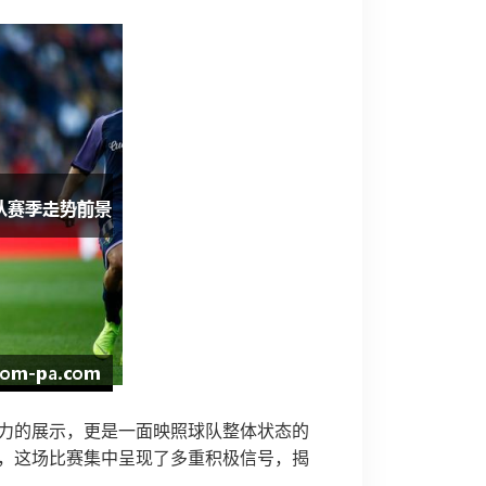
力的展示，更是一面映照球队整体状态的
，这场比赛集中呈现了多重积极信号，揭