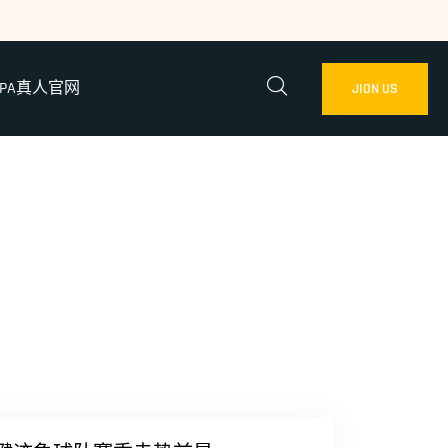
PA真人官网
JION US