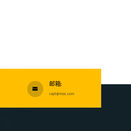
邮箱:
rapt@mac.com