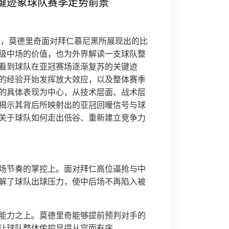
键迹象球队赛季走势前景
中，莫德里奇面对拜仁慕尼黑所展现出的比
级中场的价值，也为外界解读一支球队整
看到球队在亚冠赛场逐渐复苏的关键迹
的经验开始发挥放大效应，以及整体赛季
的具体表现为中心，从技术层面、战术层
揭示其背后所映射出的亚冠回暖信号与球
关于球队如何走出低谷、重新建立竞争力
场节奏的掌控上。面对拜仁高位逼抢与中
解了球队出球压力，使中后场不再陷入被
能力之上。莫德里奇能够提前预判对手的
让球队整体传控显得从容而有序。