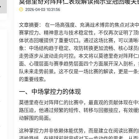
莫德里奇对阵拜仁表现解读揭示亚冠回暖关
2026-04-03 10:31:56
文章摘要： 在一场高强度、充满战术博弈的焦点对决
赛掌控力、精神意志与技术稳定性，不仅再次证明了顶
体状态回暖提供了重要切口。通过这场比赛，可以清晰
象：中场结构趋于稳定、攻防转换更加流畅、核心球员
走势逐步从波动走向可控。本文将以莫德里奇对阵拜仁
面、心理层面与赛季趋势层面四个方面展开深入剖析，
队未来走势前景。这不仅是一场比赛的解读，更是一条
的重要线索。
一、中场掌控力的体现
莫德里奇在对阵拜仁的比赛中，最直观的贡献体现在中
路压迫，他通过频繁的短传、转移与回撤接应，有效缓
动解围的局面。
这种掌控力并非依赖体能优势，而是建立在阅读比赛的
逼抢路线，在接球前就完成对下一步动作的思考，从而