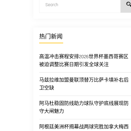
热门新闻
高温冲击赛程安排2026世界杯墨西哥赛区
被迫调整比赛日期引发全球关注
马兹拉维加盟曼联顶替万比萨卡填补右后
卫空缺
阿马杜稳固防线助力球队守护底线展现防
守大闸魅力
阿根廷美洲杯揭幕战两球完胜加拿大梅西