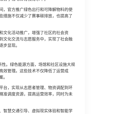
间，官方推广绿色出行和可降解物料的使
些措施不仅减少了赛事碳排放，也提高了
和文化活动推广，增强了社区的社会资
到文化交流与志愿服务中，实现了社会融
逐步显现。
创新性。绿色能源方面，场馆和社区设施大规
高效管理。这些技术不仅降低了运营成
案。
平台，实现从志愿者管理、物资调配到环
精准调度资源，提高运营效率，同时为未
、智慧交通引导、虚拟现实体验和智能学