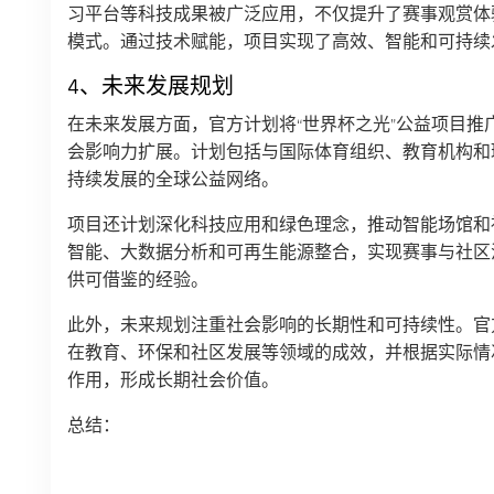
习平台等科技成果被广泛应用，不仅提升了赛事观赏体
模式。通过技术赋能，项目实现了高效、智能和可持续
4、未来发展规划
在未来发展方面，官方计划将“世界杯之光”公益项目
会影响力扩展。计划包括与国际体育组织、教育机构和
持续发展的全球公益网络。
项目还计划深化科技应用和绿色理念，推动智能场馆和
智能、大数据分析和可再生能源整合，实现赛事与社区
供可借鉴的经验。
此外，未来规划注重社会影响的长期性和可持续性。官
在教育、环保和社区发展等领域的成效，并根据实际情
作用，形成长期社会价值。
总结：