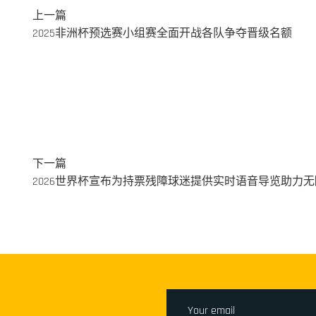
上一篇
2025非洲杯预选赛小组赛全面开战各队争夺晋级名额
下一篇
2026世界杯宣布为持票残障球迷提供实时语音导览助力