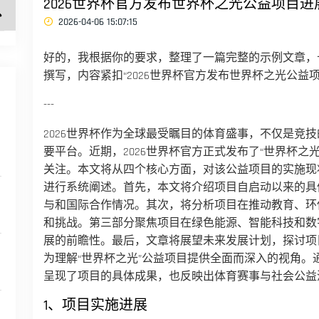
2026世界杯官方发布世界杯之光公益项目
2026-04-06 15:07:15
好的，我根据你的要求，整理了一篇完整的示例文章，长
撰写，内容紧扣“2026世界杯官方发布世界杯之光公益
---
2026世界杯作为全球最受瞩目的体育盛事，不仅是竞
要平台。近期，2026世界杯官方正式发布了“世界杯之
关注。本文将从四个核心方面，对该公益项目的实施现
进行系统阐述。首先，本文将介绍项目自启动以来的具
与和国际合作情况。其次，将分析项目在推动教育、环
和挑战。第三部分聚焦项目在绿色能源、智能科技和数
展的前瞻性。最后，文章将展望未来发展计划，探讨项
为理解“世界杯之光”公益项目提供全面而深入的视角
呈现了项目的具体成果，也反映出体育赛事与社会公益
1、项目实施进展