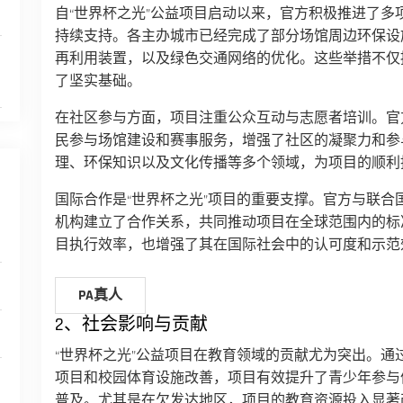
自“世界杯之光”公益项目启动以来，官方积极推进了
持续支持。各主办城市已经完成了部分场馆周边环保设
再利用装置，以及绿色交通网络的优化。这些举措不仅
了坚实基础。
在社区参与方面，项目注重公众互动与志愿者培训。官
民参与场馆建设和赛事服务，增强了社区的凝聚力和参
理、环保知识以及文化传播等多个领域，为项目的顺利
国际合作是“世界杯之光”项目的重要支撑。官方与联
机构建立了合作关系，共同推动项目在全球范围内的标
目执行效率，也增强了其在国际社会中的认可度和示范
PA真人
2、社会影响与贡献
“世界杯之光”公益项目在教育领域的贡献尤为突出。
项目和校园体育设施改善，项目有效提升了青少年参与
普及。尤其是在欠发达地区，项目的教育资源投入显著