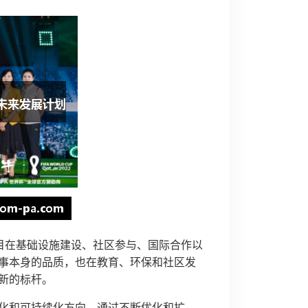
项目在基础设施建设、社区参与、国际合作以
事本身的品质，也在教育、环保和社区发
新的标杆。