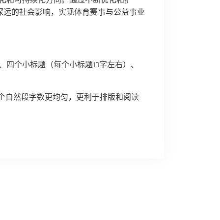
化和可持续化方向。通过不断优化和扩
成深远的社会影响，实现体育赛事与公益事业
、四个小标题（每个小标题10字左右）、
每个自然段字数更均匀，更利于排版和阅读