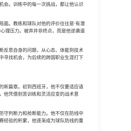
机会。训练中的每一次挑战，都让他认识
局面。教练和球队对他的评价往往是“有潜
的心理压力。被弃并非终点，而是他逆袭道
断反思自身的问题，从心态、体能到技术
中寻找机会，为后续的跨国职业生涯打下
的新篇章。初到西班牙，他不仅要适应语
，他凭借刻苦训练和灵活应变的战术意
防守判断力和抢断能力。他不仅在防线中
赛经验的积累，他逐渐成为球队防线的重