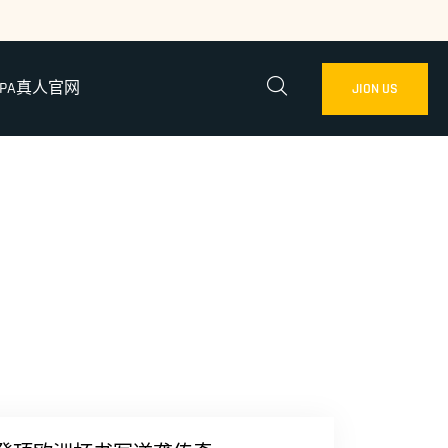
PA真人官网
JION US