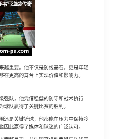
来越重要。他不仅是防线基石，更是年轻
够在更高的舞台上实现价值和影响力。
级强队，他凭借稳健的防守和战术执行
为球队赢得了关键比赛的胜利。
围还是关键铲球，他都能在压力中保持冷
也因此赢得了媒体和球迷的广泛认可。