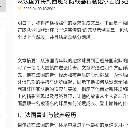
从法国弃将到西班牙防线基石勒诺尔芒随队
2026-04-09 10:39:10
明白了，我将严格按照你的要求生成文章。下面是一篇
芒随队登顶欧洲杯书写逆袭传奇”的完整示例文章，包
个以上自然段，并且结尾总结分两段。
---
文章摘要：从法国青年队的边缘球员到西班牙国家队的
写了一段令人震撼的逆袭传奇。文章将通过四个方面详
先，他在法国的青训经历和被弃后的心理挑战，为他后
牙俱乐部的拼搏与逐步崛起，展示了他如何从默默无闻
西班牙国家队后的适应与突破，揭示了他面对新环境和
上的精彩表现以及最终登顶，让他的故事从个人奋斗升
面展现一名被遗忘的球员如何逆境成长、登上巅峰的传
1、法国青训与被弃经历
诺尔芒在法国的青训体系中度过了他最初的足球岁月。