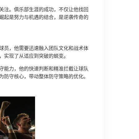
关注。俱乐部生涯的成功，不仅让他找回
崛起是努力与机遇的结合，是逆袭传奇的
球员，他需要迅速融入团队文化和战术体
，实现了从适应到突破的蜕变。
守能力，他的快速判断和精准拦截让球队
为防守核心，带动整体防守策略的优化。