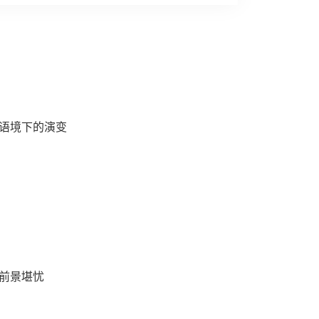
语境下的演变
路前景堪忧