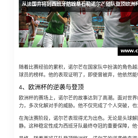
随着比赛经验的累积，诺尔芒在国家队中扮演的角色越
球员的榜样。他的表现证明了，即使曾被弃，他依然能
4、欧洲杯的逆袭与登顶
欧洲杯的赛场上，诺尔芒的故事达到了高潮。面对世界
力，多次化解对手的威胁。他不仅完成了个人突破，也
在淘汰赛阶段，诺尔芒表现得尤为出色。无论是头球解
静。这种稳定性成为西班牙队最终夺冠的重要保障，他