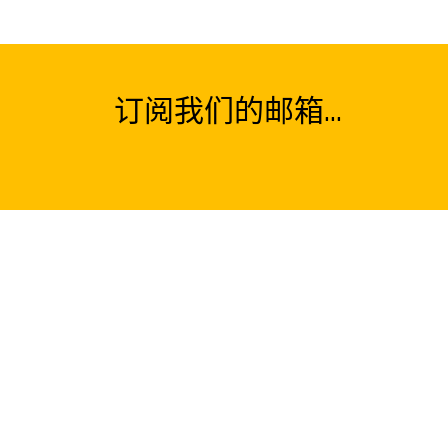
订阅我们的邮箱...