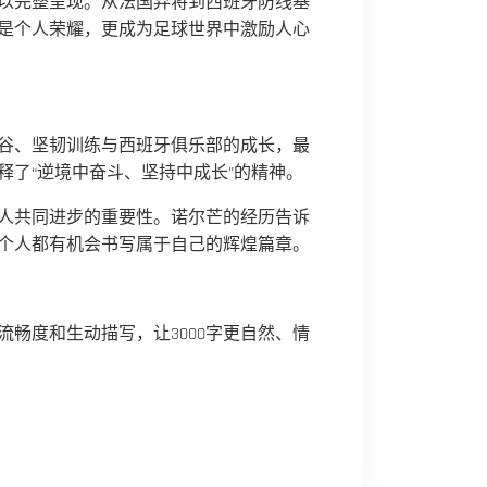
以完整呈现。从法国弃将到西班牙防线基
是个人荣耀，更成为足球世界中激励人心
谷、坚韧训练与西班牙俱乐部的成长，最
释了“逆境中奋斗、坚持中成长”的精神。
人共同进步的重要性。诺尔芒的经历告诉
个人都有机会书写属于自己的辉煌篇章。
畅度和生动描写，让3000字更自然、情