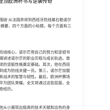
登顶欧洲杯书写逆袭传奇
围绕“从法国弃将到西班牙防线基石勒诺尔
含摘要、四个方面的小标题，每个方面有三
防线核心，诺尔芒用自己的努力和坚韧书
细讲述诺尔芒的职业历程与成长轨迹。首
续的坚毅性格奠定基础。其次，他在西班
到成为防线关键一员。第三，诺尔芒加盟
新战术的智慧与韧性。最后，欧洲杯赛场
华为团队荣耀。全文将通过这些层面，全
奇经历。
他从小展现出极高的技术天赋和出色的身