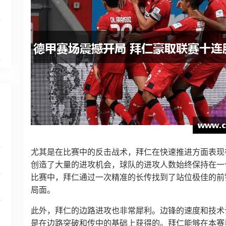
尤其是在比赛中的反击战术，拜仁在快速推进方面表现
创造了大量的进攻机会，球队的进攻人数始终保持在一
比赛中，拜仁通过一次精准的长传找到了站位极佳的前
局面。
此外，拜仁的边路进攻也非常犀利。边锋的速度和技术
是在边路突破和传中的基础上获得的。拜仁能够在本赛