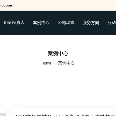
mac.com
知道PA真人
案例中心
公司动态
服务方向
互动
案例中心
Home
案例中心