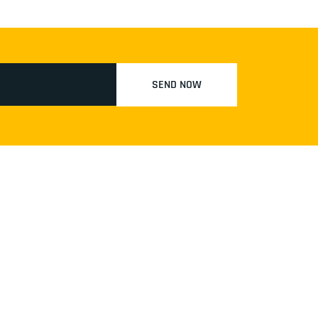
SEND NOW