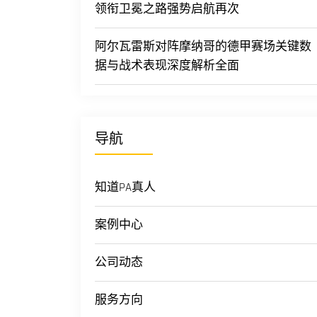
领衔卫冕之路强势启航再次
阿尔瓦雷斯对阵摩纳哥的德甲赛场关键数
据与战术表现深度解析全面
导航
知道PA真人
案例中心
公司动态
服务方向