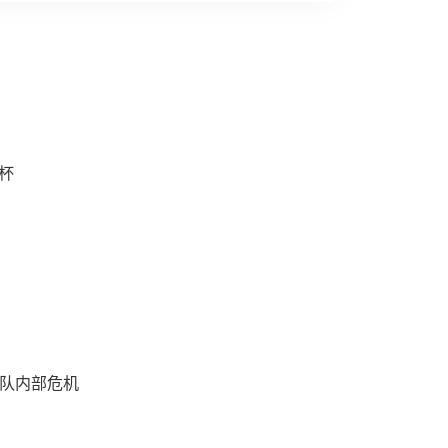
杯
球队内部危机