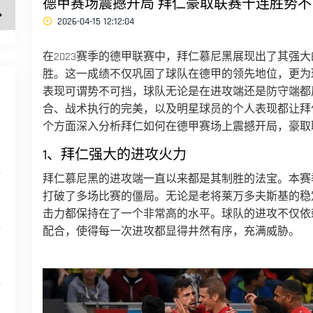
德甲赛场震撼开局 拜仁豪取联赛十连胜势不
2026-04-15 12:12:04
在2023赛季的德甲联赛中，拜仁慕尼黑展现出了其强
胜。这一成绩不仅巩固了球队在德甲的领先地位，更为
表现可谓势不可挡，球队无论是在进攻端还是防守端都
合、战术执行的完美，以及明星球员的个人表现都让拜
个方面深入分析拜仁如何在德甲赛场上震撼开局，豪取
1、拜仁强大的进攻火力
拜仁慕尼黑的进攻端一直以来都是其制胜的法宝。本赛
打破了多场比赛的僵局。无论是老将莱万多夫斯基的稳
击力都保持在了一个非常高的水平。球队的进攻不仅依
配合，使得每一次进攻都显得井然有序，充满威胁。