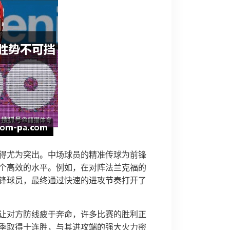
得尤为突出。中场球员的精准传球为前锋
个高效的水平。例如，在对阵法兰克福的
锋球员，最终通过快速的进攻节奏打开了
让对方防线疲于奔命，许多比赛的胜利正
季取得十连胜，与其进攻端的强大火力密