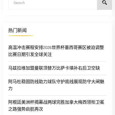
热门新闻
高温冲击赛程安排2026世界杯墨西哥赛区被迫调整
比赛日期引发全球关注
马兹拉维加盟曼联顶替万比萨卡填补右后卫空缺
阿马杜稳固防线助力球队守护底线展现防守大闸魅
力
阿根廷美洲杯揭幕战两球完胜加拿大梅西领衔卫冕
之路强势启航再次