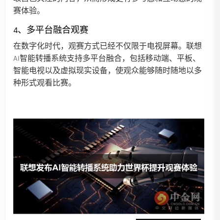
赛体验。
4、多平台融合观赛
在数字化时代，观赛方式已经不仅限于电视屏幕。联想
AI智能转播系统支持多平台融合，包括移动端、平板、
智能电视以及虚拟现实设备，使观众能够随时随地以多
种形式观看比赛。