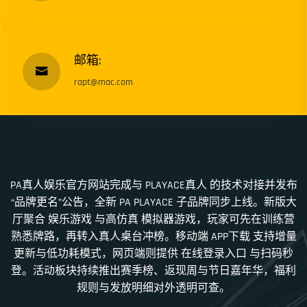
邮箱:
rapt@mac.com
PA真人娱乐官方网站完成与 PLAYACE真人 的技术对接并发布
“品牌更名”公告，全新 PA PLAYACE 子品牌同步上线。新版大
厅聚合 娱乐游戏 与高仿真 模拟器游戏，玩家可先在训练营
熟悉牌路，再转入真人桌台冲榜。移动端 APP下载 支持增量
更新与低功耗模式，网页端则提供 在线登录入口 与扫码秒
登。活动板块持续推出赛季榜、返现周与节日嘉年华，福利
规则与发放明细对外透明可查。