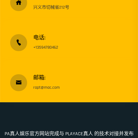
兴义市切械省212号
电话:
+13594780462
邮箱:
rapt@mac.com
PA真人娱乐官方网站完成与 PLAYACE真人 的技术对接并发布