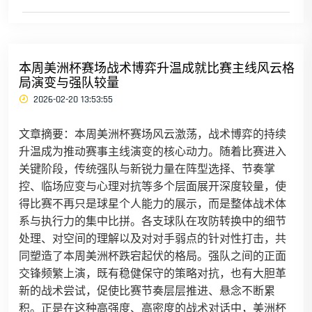
本周美洲杯赛场战术博弈升温成就比赛主线风云格
局演变与强队较量
2026-02-20 13:53:55
文章摘要：本周美洲杯赛场风云激荡，战术博弈的持续
升温成为推动赛事主线演变的核心动力。随着比赛进入
关键阶段，传统强队与新锐力量在阵型选择、节奏掌
控、临场应变与心理对抗等多个层面展开深度较量，使
得比赛不再只是球星个人能力的展示，而是整体战术体
系与执行力的集中比拼。各支球队在攻防转换中的细节
处理、对空间的理解以及对对手弱点的针对性打击，共
同塑造了本周美洲杯跌宕起伏的格局。强队之间的正面
交锋频繁上演，既有稳健保守的策略对抗，也有大胆革
新的战术尝试，促使比赛节奏层层推进、悬念不断累
积。正是在这种高强度、高密度的战术对话中，美洲杯