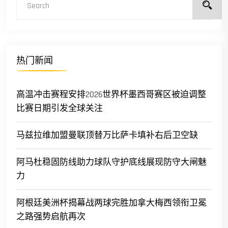
热门新闻
高温冲击赛程安排2026世界杯墨西哥赛区被迫调整
比赛日期引发全球关注
马兹拉维加盟曼联顶替万比萨卡填补右后卫空缺
阿马杜稳固防线助力球队守护底线展现防守大闸魅
力
阿根廷美洲杯揭幕战两球完胜加拿大梅西领衔卫冕
之路强势启航再次