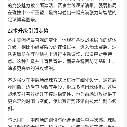
的竞技魅力被全面激活，赛事主线逐渐清晰，强弱格局
在碰撞中不断重塑，最终勾勒出一幅充满张力与智慧的
足球博弈图景。
战术升级引领走势
本周美洲杯最直观的变化，体现在各队战术层面的整体
升级。相比小组赛阶段的谨慎试探，进入淘汰赛后，球
队更愿意在阵型结构上进行主动调整，以适应对手特
点。这种升级并非盲目冒进，而是在稳固防守基础上，
追求更高效的进攻组织。
不少强队在中后场出球方式上进行了细化设计，通过后
腰回撤、边后卫内收等手段，形成多点出球体系。这种
战术安排有效提升了控球稳定性，也为前场进攻提供了
更充足的时间与空间，使比赛走势逐渐向技术与耐心倾
斜。
与此同时，中前场的跑位与配合更加注重层次感。球队