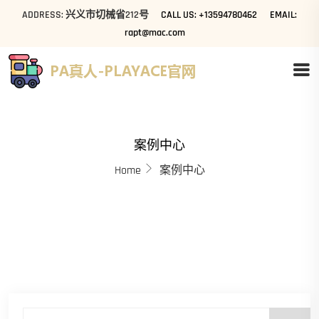
ADDRESS: 兴义市切械省212号
CALL US: +13594780462
EMAIL:
rapt@mac.com
案例中心
Home
案例中心