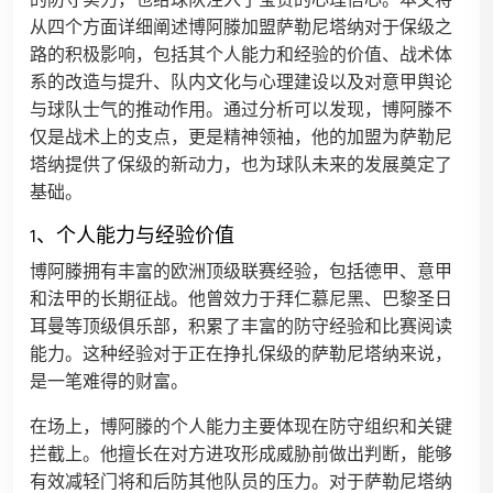
的防守实力，也给球队注入了宝贵的心理信心。本文将
从四个方面详细阐述博阿滕加盟萨勒尼塔纳对于保级之
路的积极影响，包括其个人能力和经验的价值、战术体
系的改造与提升、队内文化与心理建设以及对意甲舆论
与球队士气的推动作用。通过分析可以发现，博阿滕不
仅是战术上的支点，更是精神领袖，他的加盟为萨勒尼
塔纳提供了保级的新动力，也为球队未来的发展奠定了
基础。
1、个人能力与经验价值
博阿滕拥有丰富的欧洲顶级联赛经验，包括德甲、意甲
和法甲的长期征战。他曾效力于拜仁慕尼黑、巴黎圣日
耳曼等顶级俱乐部，积累了丰富的防守经验和比赛阅读
能力。这种经验对于正在挣扎保级的萨勒尼塔纳来说，
是一笔难得的财富。
在场上，博阿滕的个人能力主要体现在防守组织和关键
拦截上。他擅长在对方进攻形成威胁前做出判断，能够
有效减轻门将和后防其他队员的压力。对于萨勒尼塔纳