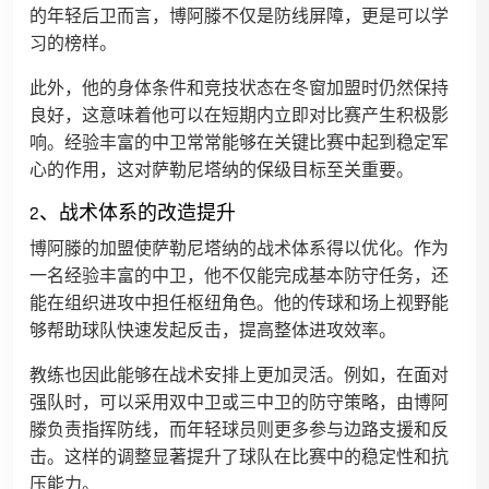
的年轻后卫而言，博阿滕不仅是防线屏障，更是可以学
习的榜样。
此外，他的身体条件和竞技状态在冬窗加盟时仍然保持
良好，这意味着他可以在短期内立即对比赛产生积极影
响。经验丰富的中卫常常能够在关键比赛中起到稳定军
心的作用，这对萨勒尼塔纳的保级目标至关重要。
2、战术体系的改造提升
博阿滕的加盟使萨勒尼塔纳的战术体系得以优化。作为
一名经验丰富的中卫，他不仅能完成基本防守任务，还
能在组织进攻中担任枢纽角色。他的传球和场上视野能
够帮助球队快速发起反击，提高整体进攻效率。
教练也因此能够在战术安排上更加灵活。例如，在面对
强队时，可以采用双中卫或三中卫的防守策略，由博阿
滕负责指挥防线，而年轻球员则更多参与边路支援和反
击。这样的调整显著提升了球队在比赛中的稳定性和抗
压能力。