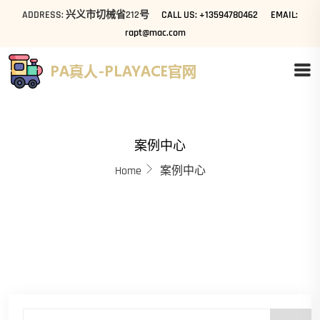
ADDRESS: 兴义市切械省212号
CALL US: +13594780462
EMAIL:
rapt@mac.com
案例中心
Home
案例中心