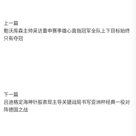
上一篇
勒沃库森主帅采访重申赛季雄心直指冠军全队上下目标始终
只有夺冠
下一篇
吕迪格定海神针般表现主导关键战局书写亚洲杯经典一役对
阵德国之战