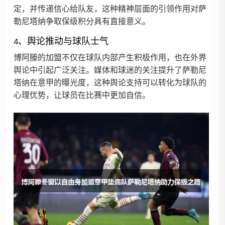
定，并传递信心给队友，这种精神层面的引领作用对萨
勒尼塔纳争取保级积分具有直接意义。
4、舆论推动与球队士气
博阿滕的加盟不仅在球队内部产生积极作用，也在外界
舆论中引起广泛关注。媒体和球迷的关注提升了萨勒尼
塔纳在意甲的曝光度，这种舆论支持可以转化为球队的
心理优势，让球员在比赛中更加自信。