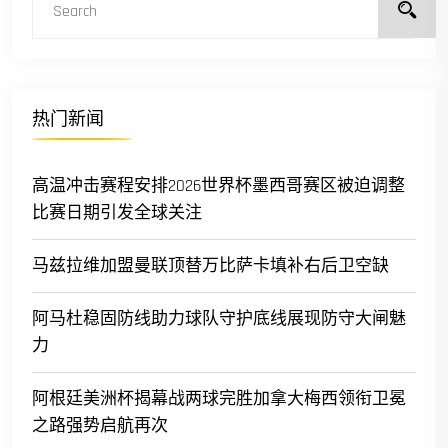
热门新闻
高温冲击赛程安排2026世界杯墨西哥赛区被迫调整
比赛日期引发全球关注
马兹拉维加盟曼联顶替万比萨卡填补右后卫空缺
阿马杜稳固防线助力球队守护底线展现防守大闸魅
力
阿根廷美洲杯揭幕战两球完胜加拿大梅西领衔卫冕
之路强势启航再次