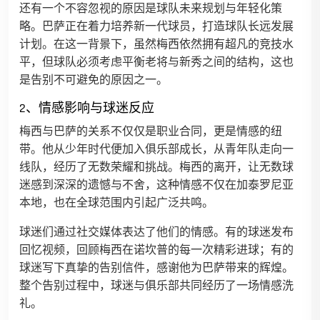
还有一个不容忽视的原因是球队未来规划与年轻化策
略。巴萨正在着力培养新一代球员，打造球队长远发展
计划。在这一背景下，虽然梅西依然拥有超凡的竞技水
平，但球队必须考虑平衡老将与新秀之间的结构，这也
是告别不可避免的原因之一。
2、情感影响与球迷反应
梅西与巴萨的关系不仅仅是职业合同，更是情感的纽
带。他从少年时代便加入俱乐部成长，从青年队走向一
线队，经历了无数荣耀和挑战。梅西的离开，让无数球
迷感到深深的遗憾与不舍，这种情感不仅在加泰罗尼亚
本地，也在全球范围内引起广泛共鸣。
球迷们通过社交媒体表达了他们的情感。有的球迷发布
回忆视频，回顾梅西在诺坎普的每一次精彩进球；有的
球迷写下真挚的告别信件，感谢他为巴萨带来的辉煌。
整个告别过程中，球迷与俱乐部共同经历了一场情感洗
礼。