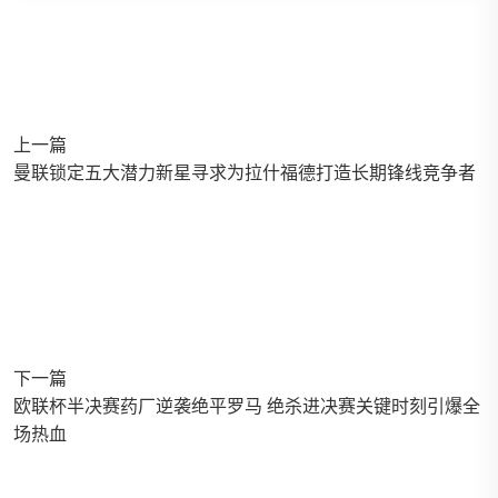
上一篇
曼联锁定五大潜力新星寻求为拉什福德打造长期锋线竞争者
下一篇
欧联杯半决赛药厂逆袭绝平罗马 绝杀进决赛关键时刻引爆全
场热血