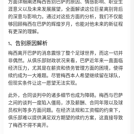
方面详细阐述梅西告别巴萨的原因、情感影响、职业生
涯意义以及未来发展展望，全面解读这位巨星离别背后
的深意与影响力。通过对这些方面的分析，我们不仅能
够回顾梅西在巴萨的辉煌岁月，也能对他未来的新征程
有更深的理解。
1、告别原因解析
梅西离开巴萨的消息震惊了整个足球世界，而这一切并
非偶然。从俱乐部财政状况来看，巴萨近年来一直面临
经济压力，尤其是在薪资和债务管理方面的困境，使得
续约成为一大难题。尽管梅西本人希望继续留在球队，
但现实条件让这一愿望无法实现。
此外，合同谈判中的诸多细节也成为障碍。梅西与巴萨
之间的谈判一度陷入僵局，涉及薪酬、合同年限以及球
员权利等多方面问题。在经济法规和工资帽的约束下，
俱乐部难以提供满足双方期望的续约方案，这直接导致
了梅西不得不离开。