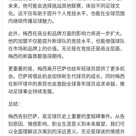
未来，他可能会选择挑战其他联赛，体验不同足球文
化。这不仅有助于提升个人竞技水平，也能在全球范围
内继续传播足球魅力。
此外，梅西在商业和品牌方面的影响力将进一步扩大。
他的加盟不仅能提升新球队的竞技水平，也能增强球队
在市场和品牌上的价值。无论是在竞技还是商业层面，
梅西的新篇章都值得期待。
更重要的是，梅西离开巴萨也给年轻球员提供了更多机
会。巴萨将借此机会加快新生代球员的成长，同时梅西
在新环境中的表现也会激励全球青年球员追求卓越，推
动足球事业持续发展。
总结：
梅西告别巴萨，是足球历史上重要的里程碑事件。从告
别原因、情感影响、职业生涯意义到未来展望，我们可
以全面理解这次离别的深远意义。无论是球迷的情感共