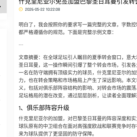
什克里尼亚尔免签加盟巴黎圣日耳曼引发转
2026-05-22 10:22:08
明白了，我会按照你的要求写一篇完整的文章，字数控制
都严格遵循你的规范。下面是完整示例文章：
---
文章摘要：在全球足坛引人瞩目的夏季转会窗口，意大
圣日耳曼，这一操作瞬间引爆了整个转会市场，引发各
一名在防守端拥有顶级实力的球员，什克里尼亚尔的加
力，也在转会策略和市场格局上产生了深远影响。本文
义，包括对俱乐部阵容结构的影响、对转会市场的震荡
足坛格局的潜在改变，通过层层剖析，让读者全面理解
1、俱乐部阵容升级
什克里尼亚尔的加盟，对巴黎圣日耳曼的阵容深度和实
球队原有的中卫组合在面对高强度欧战和联赛竞争时存
来为球队提供了更坚固的防守保障。