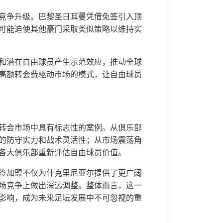
竞争升级。巴黎圣日耳曼凭借免签引入顶
可能迫使其他豪门采取类似策略以维持实
和潜在自由球员产生示范效应，推动全球
高额转会费驱动市场的模式，让自由球员
转会市场中具有标志性的案例。从俱乐部
的防守实力和战术灵活性；从市场震荡角
各大俱乐部重新评估自由球员价值。
签加盟不仅为什克里尼亚尔提供了更广阔
场竞争上做出深远调整。整体而言，这一
影响，成为未来足坛发展中不可忽视的重