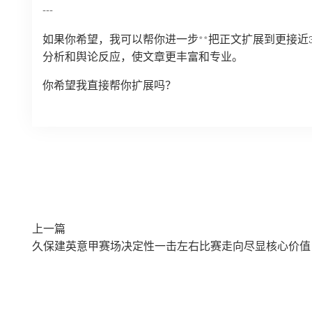
---
如果你希望，我可以帮你进一步**把正文扩展到更接近3
分析和舆论反应，使文章更丰富和专业。
你希望我直接帮你扩展吗？
上一篇
久保建英意甲赛场决定性一击左右比赛走向尽显核心价值