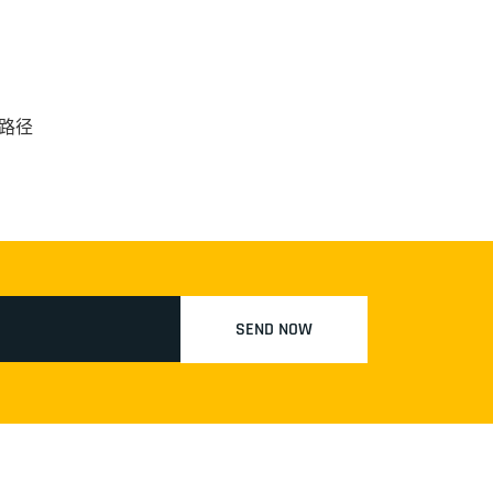
路径
SEND NOW