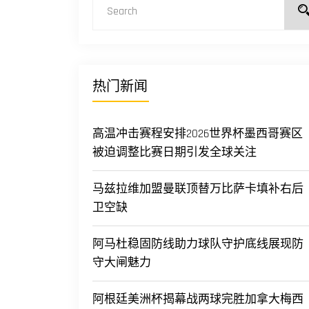
热门新闻
高温冲击赛程安排2026世界杯墨西哥赛区
被迫调整比赛日期引发全球关注
马兹拉维加盟曼联顶替万比萨卡填补右后
卫空缺
阿马杜稳固防线助力球队守护底线展现防
守大闸魅力
阿根廷美洲杯揭幕战两球完胜加拿大梅西