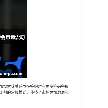
加盟意味着球员在签约时有更多筹码争取
谈判的常规模式，使整个市场更加激烈和