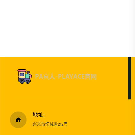
地址:
兴义市切械省212号