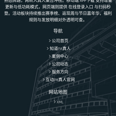
熟悉牌路，再转入真人桌台冲榜。移动端 APP下载 支持增量
更新与低功耗模式，网页端则提供 在线登录入口 与扫码秒
登。活动板块持续推出赛季榜、返现周与节日嘉年华，福利
规则与发放明细对外透明可查。
导航
公司首页
知道PA真人
案例中心
公司动态
服务方向
互动PA真人官网
网站地图
XML