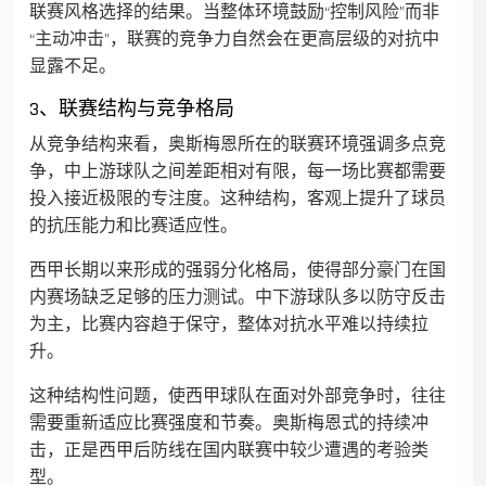
联赛风格选择的结果。当整体环境鼓励“控制风险”而非
“主动冲击”，联赛的竞争力自然会在更高层级的对抗中
显露不足。
3、联赛结构与竞争格局
从竞争结构来看，奥斯梅恩所在的联赛环境强调多点竞
争，中上游球队之间差距相对有限，每一场比赛都需要
投入接近极限的专注度。这种结构，客观上提升了球员
的抗压能力和比赛适应性。
西甲长期以来形成的强弱分化格局，使得部分豪门在国
内赛场缺乏足够的压力测试。中下游球队多以防守反击
为主，比赛内容趋于保守，整体对抗水平难以持续拉
升。
这种结构性问题，使西甲球队在面对外部竞争时，往往
需要重新适应比赛强度和节奏。奥斯梅恩式的持续冲
击，正是西甲后防线在国内联赛中较少遭遇的考验类
型。