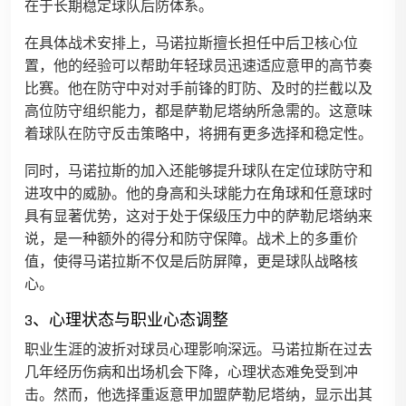
在于长期稳定球队后防体系。
在具体战术安排上，马诺拉斯擅长担任中后卫核心位
置，他的经验可以帮助年轻球员迅速适应意甲的高节奏
比赛。他在防守中对对手前锋的盯防、及时的拦截以及
高位防守组织能力，都是萨勒尼塔纳所急需的。这意味
着球队在防守反击策略中，将拥有更多选择和稳定性。
同时，马诺拉斯的加入还能够提升球队在定位球防守和
进攻中的威胁。他的身高和头球能力在角球和任意球时
具有显著优势，这对于处于保级压力中的萨勒尼塔纳来
说，是一种额外的得分和防守保障。战术上的多重价
值，使得马诺拉斯不仅是后防屏障，更是球队战略核
心。
3、心理状态与职业心态调整
职业生涯的波折对球员心理影响深远。马诺拉斯在过去
几年经历伤病和出场机会下降，心理状态难免受到冲
击。然而，他选择重返意甲加盟萨勒尼塔纳，显示出其