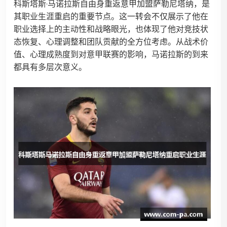
科斯塔斯·马诺拉斯自由身重返意甲加盟萨勒尼塔纳，是
其职业生涯重启的重要节点。这一转会不仅展示了他在
职业选择上的主动性和战略眼光，也体现了他对竞技状
态恢复、心理调整和团队贡献的全方位考虑。从战术价
值、心理成熟度到对意甲联赛的影响，马诺拉斯的到来
都具有多层次意义。