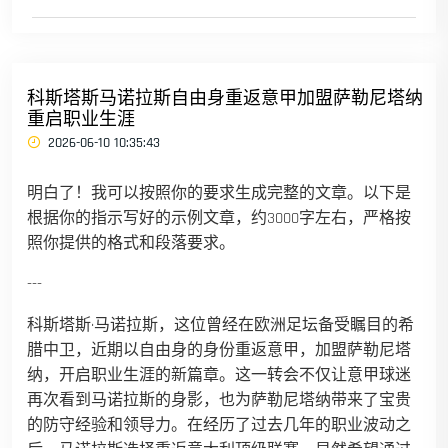
科斯塔斯马诺拉斯自由身重返意甲加盟萨勒尼塔纳
重启职业生涯
2026-06-10 10:35:43
明白了！我可以按照你的要求生成完整的文章。以下是
根据你的指示写好的示例文章，约3000字左右，严格按
照你提供的格式和段落要求。
---
科斯塔斯·马诺拉斯，这位曾经在欧洲足坛备受瞩目的希
腊中卫，近期以自由身的身份重返意甲，加盟萨勒尼塔
纳，开启职业生涯的新篇章。这一转会不仅让意甲球迷
再次看到马诺拉斯的身影，也为萨勒尼塔纳带来了宝贵
的防守经验和领导力。在经历了过去几年的职业波动之