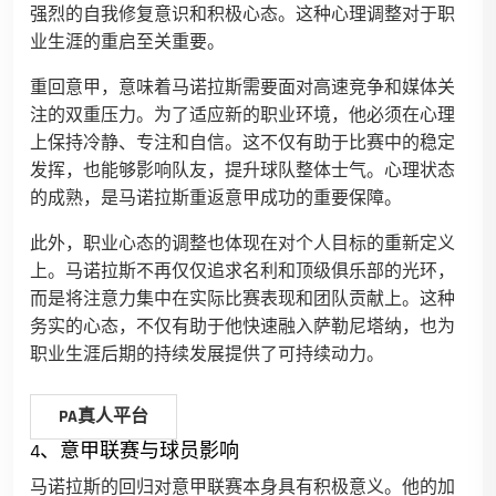
强烈的自我修复意识和积极心态。这种心理调整对于职
业生涯的重启至关重要。
重回意甲，意味着马诺拉斯需要面对高速竞争和媒体关
注的双重压力。为了适应新的职业环境，他必须在心理
上保持冷静、专注和自信。这不仅有助于比赛中的稳定
发挥，也能够影响队友，提升球队整体士气。心理状态
的成熟，是马诺拉斯重返意甲成功的重要保障。
此外，职业心态的调整也体现在对个人目标的重新定义
上。马诺拉斯不再仅仅追求名利和顶级俱乐部的光环，
而是将注意力集中在实际比赛表现和团队贡献上。这种
务实的心态，不仅有助于他快速融入萨勒尼塔纳，也为
职业生涯后期的持续发展提供了可持续动力。
PA真人平台
4、意甲联赛与球员影响
马诺拉斯的回归对意甲联赛本身具有积极意义。他的加