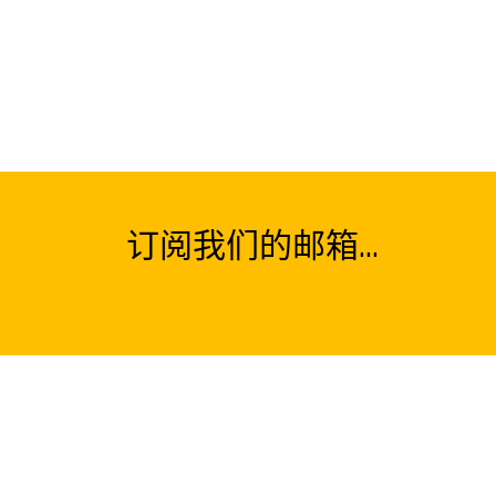
订阅我们的邮箱...