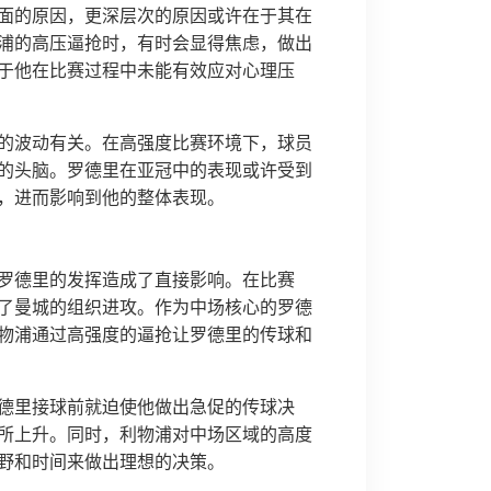
面的原因，更深层次的原因或许在于其在
浦的高压逼抢时，有时会显得焦虑，做出
于他在比赛过程中未能有效应对心理压
的波动有关。在高强度比赛环境下，球员
的头脑。罗德里在亚冠中的表现或许受到
，进而影响到他的整体表现。
罗德里的发挥造成了直接影响。在比赛
了曼城的组织进攻。作为中场核心的罗德
物浦通过高强度的逼抢让罗德里的传球和
德里接球前就迫使他做出急促的传球决
所上升。同时，利物浦对中场区域的高度
野和时间来做出理想的决策。