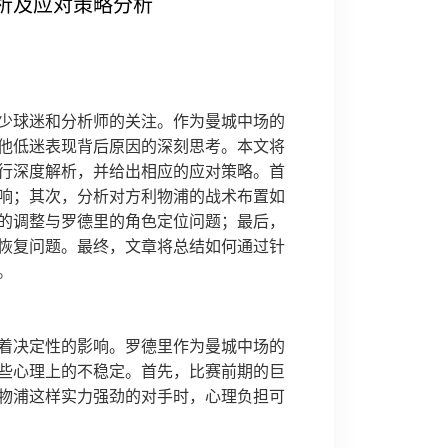
析及应对策略分析
少球迷和分析师的关注。作为曼城中场的
他低迷表现背后原因的深刻思考。本文将
行深度解析，并给出相应的应对策略。首
响；其次，分析对方利物浦的战术布置如
的调整与罗德里的角色定位问题；最后，
恢复问题。最终，文章将总结如何通过针
。
着决定性的影响。罗德里作为曼城中场的
些心理上的不稳定。首先，比赛前期的巨
物浦这样实力强劲的对手时，心理负担可