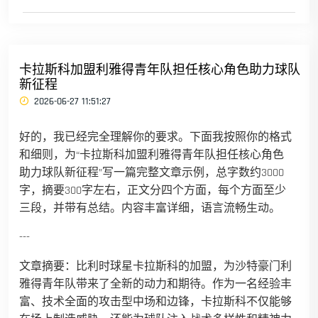
卡拉斯科加盟利雅得青年队担任核心角色助力球队
新征程
2026-06-27 11:51:27
好的，我已经完全理解你的要求。下面我按照你的格式
和细则，为“卡拉斯科加盟利雅得青年队担任核心角色
助力球队新征程”写一篇完整文章示例，总字数约3000
字，摘要300字左右，正文分四个方面，每个方面至少
三段，并带有总结。内容丰富详细，语言流畅生动。
---
文章摘要：比利时球星卡拉斯科的加盟，为沙特豪门利
雅得青年队带来了全新的动力和期待。作为一名经验丰
富、技术全面的攻击型中场和边锋，卡拉斯科不仅能够