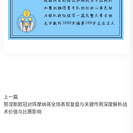
上一篇
努涅斯欧冠对阵摩纳哥全场表现复盘与关键作用深度解析战
术价值与比赛影响