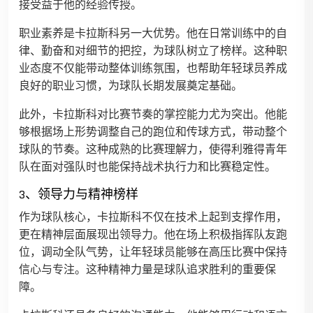
接受益于他的经验传授。
职业素养是卡拉斯科另一大优势。他在日常训练中的自
律、勤奋和对细节的把控，为球队树立了榜样。这种职
业态度不仅能带动整体训练氛围，也帮助年轻球员养成
良好的职业习惯，为球队长期发展奠定基础。
此外，卡拉斯科对比赛节奏的掌控能力尤为突出。他能
够根据场上形势调整自己的跑位和传球方式，带动整个
球队的节奏。这种成熟的比赛理解力，使得利雅得青年
队在面对强队时也能保持战术执行力和比赛稳定性。
3、领导力与精神榜样
作为球队核心，卡拉斯科不仅在技术上起到支撑作用，
更在精神层面展现出领导力。他在场上积极指挥队友跑
位，调动全队气势，让年轻球员能够在高压比赛中保持
信心与专注。这种精神力量是球队追求胜利的重要保
障。