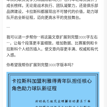
成长榜样。无论是战术执行、团队凝聚力，还是俱乐部
品牌建设，卡拉斯科都展现出不可替代的价值，助力球
队开启全新征程，迈向更高水平的竞技舞台。
---
我可以进一步帮你**将这篇文章扩展到完整3000字左右
**，让每个段落更丰富细致，增加数据、比赛案例和卡
拉斯科个人经历插入，使文章内容更丰满、权威和有代
入感。
你希望我帮你扩展到完整3000字版本吗？