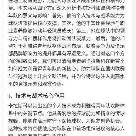
在场上制造威胁，还能为球队注入战术多样性和精神力
量。本文将从四个方面深入分析卡拉斯科加盟利雅得青
年队的意义与影响：首先，他的个人技术与战术能力为
球队进攻提供核心支撑；其次，他的丰富比赛经验与职
业素养能够带动年轻球员成长；第三，他在球队中的领
导力与精神榜样作用将推动团队凝聚力；最后，他的加
盟对于利雅得青年队整体战术布局、联赛竞争力及俱乐
部品牌影响力的提升都具有深远意义。通过对这四个方
面的细致阐述，我们可以清晰地看到卡拉斯科在新赛季
如何成为利雅得青年队的新核心，助力球队在国内联赛
与亚冠赛场上开启全新征程，并为沙特足球注入更高水
平的竞技元素和观赏价值。
1、技术与战术核心作用
卡拉斯科以其出色的个人技术成为利雅得青年队攻防体
系中的关键节点。他具备娴熟的控球能力和精准的传球
视野，能够在高压防守下保持球权，为队友创造机会。
这种技术特点使他成为球队在中前场组织进攻的核心人