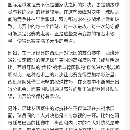
国际足球友谊赛不仅是国家队之间的对决，更是顶级球
员与教练之间的智慧较量。在这些巅峰对决中，球队之
间的竞争往往异常激烈，双方都力求在技战术上做到极
致。比赛中的每一个传球、每一次进攻、每一次防守都
可能决定比赛的走势。正是这些充满变数的技战术较
量，使得比赛充满了无限的看点。
例如，在一场经典的西班牙对德国的友谊赛中，西班牙
通过快速精准的传递球与德国的高强度防守形成鲜明对
比。西班牙队的“传控”战术与德国队的“直线进攻”形成鲜
明对比，这种战术上的对决让比赛变得更加精彩纷呈。
西班牙队凭借其流畅的控球技巧，在比赛中不断创造出
得分机会，而德国队则通过高效的反击逼得西班牙队失
误，比赛始终保持着悬念。
另外，足球友谊赛中的对抗往往不仅体现在技战术层
面，球员间的个人对决也是不可忽视的一环。比如在阿
根廷与巴西的比赛中，梅西和内马尔的个人对抗总是成