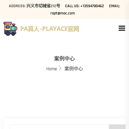
ADDRESS: 兴义市切械省212号
CALL US: +13594780462
EMAIL:
rapt@mac.com
案例中心
Home
案例中心