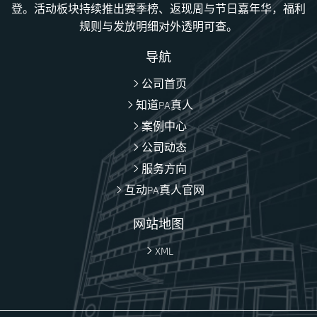
登。活动板块持续推出赛季榜、返现周与节日嘉年华，福利
规则与发放明细对外透明可查。
导航
公司首页
知道PA真人
案例中心
公司动态
服务方向
互动PA真人官网
网站地图
XML