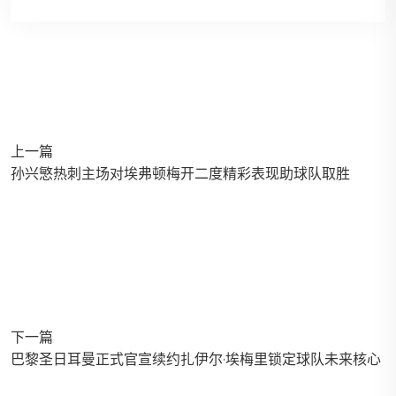
上一篇
孙兴慜热刺主场对埃弗顿梅开二度精彩表现助球队取胜
下一篇
巴黎圣日耳曼正式官宣续约扎伊尔·埃梅里锁定球队未来核心