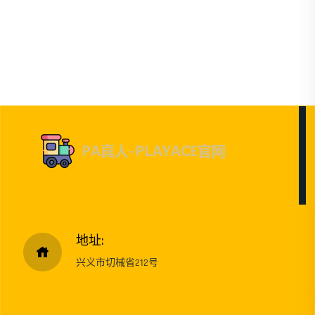
地址:
兴义市切械省212号