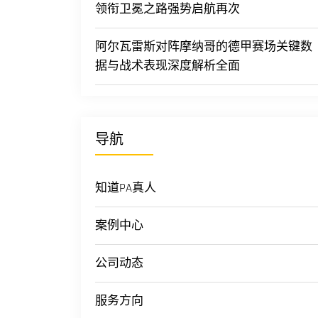
领衔卫冕之路强势启航再次
阿尔瓦雷斯对阵摩纳哥的德甲赛场关键数
据与战术表现深度解析全面
导航
知道PA真人
案例中心
公司动态
服务方向