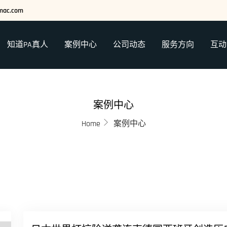
mac.com
知道PA真人
案例中心
公司动态
服务方向
互动
案例中心
Home
案例中心