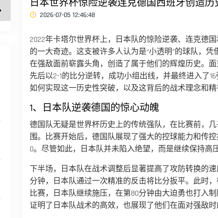
日本世界杯惊险逆袭连克德国西班牙创造历
2026-07-05 12:46:48
2022年卡塔尔世界杯上，日本队的惊险逆袭、连克德
的一大奇迹。这支被许多人认为是“小透明”的球队，
在强敌面前崭露头角，创造了属于他们的辉煌历史。面
先后以2-1的比分逆转，成功小组出线，并最终进入了
如何实现这一历史性突破，以及这背后的战术理念和精
1、日本队逆袭德国的惊心动魄
德国队无疑是世界杯历史上的传统强队，在比赛前，几
围。比赛开始后，德国队展现了强大的控球能力和传控
0。尽管如此，日本队并未陷入绝望，而是继续保持高
下半场，日本队在战术调整后显著提高了攻防转换的速
分钟，日本队通过一次精准的反击将比分扳平。此时，
比赛，日本队继续施压，在第80分钟由大迫勇也打入制
证明了日本队战术的高效，也展现了他们在面对强敌时