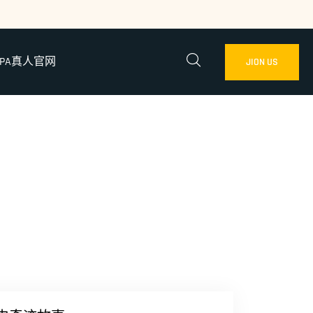
PA真人官网
JION US