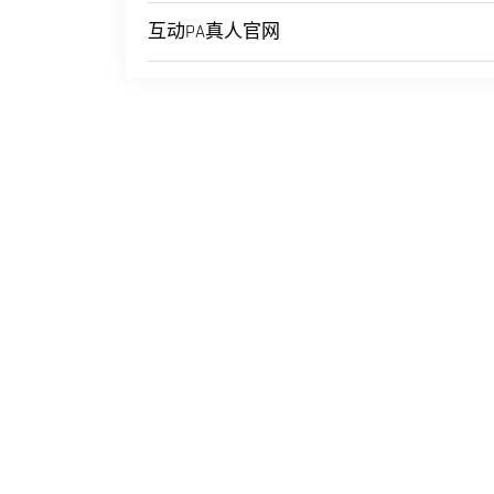
互动PA真人官网