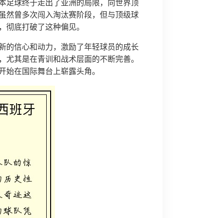
本足球终于走出了亚洲的局限，向世界顶
虽然曾多次闯入淘汰赛阶段，但与顶级球
，彻底打破了这种偏见。
新的信心和动力，激励了年轻球员的成长
，尤其是在青训和战术层面的不断完善。
开始在国际舞台上崭露头角。