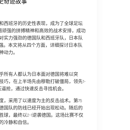
史奇迹故事
国和西班牙的历史性表现，成为了全球足坛
凭借顽强的拼搏精神和高效的战术安排，成功
对实力强劲的德国队和西班牙队，日本队
16强。本文将从四个方面，详细探讨日本队
神动力。
乎所有人都认为日本面对德国将难以突
技巧，在上半场先由穆勒打破僵局，领先1-
压逼抢，通过快速反击寻找机会。
度，采用了以速度为主的反击战术。第75
德国队的防线已经开始出现松动。随后的
胜球，最终以2-1逆袭德国。这场比赛不仅
的冷静和自信。