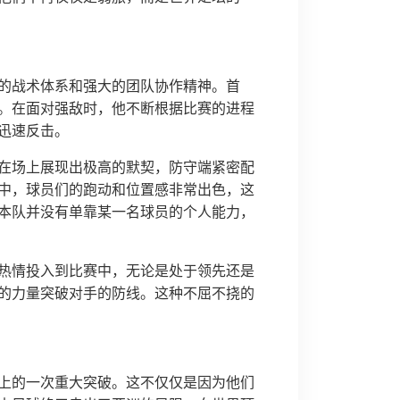
的战术体系和强大的团队协作精神。首
。在面对强敌时，他不断根据比赛的进程
迅速反击。
在场上展现出极高的默契，防守端紧密配
中，球员们的跑动和位置感非常出色，这
本队并没有单靠某一名球员的个人能力，
热情投入到比赛中，无论是处于领先还是
的力量突破对手的防线。这种不屈不挠的
史上的一次重大突破。这不仅仅是因为他们