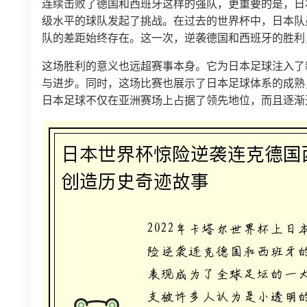
连续击败了德国和西班牙这样的强队，更重要的是，日
级水平的球队发起了挑战。在过去的世界杯中，日本队
队的差距始终存在。这一次，逆袭德国和西班牙的胜利
这场胜利的意义也远超赛事本身。它为日本足球注入了
与进步。同时，这场比赛也展示了日本足球体系的成熟
日本足球不仅在亚洲赛场上占据了领先地位，而且逐渐