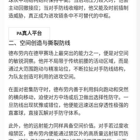
球队中场结构始终保持平衡。当后场压力较大时，他会
主动回撤接应；当对手防线收缩时，他又能及时前插制
造威胁，真正成为进攻链条中不可替代的中枢。
PA真人平台
二、空间创造与撕裂防线
德布劳内在德甲赛场上最突出的能力之一，便是对空间
的敏锐洞察。他并不局限于传统前腰的活动区域，而是
通过大范围跑动与精准站位，不断拉扯对手防线结构，
为队友创造可利用的进攻空间。
在面对密集防守时，德布劳内善于利用斜向跑动和突然
的横向移动，迫使对方中场或后卫做出选择性防守。一
旦防线出现犹豫或错位，他便能迅速送出穿透性极强的
直塞球，直接瓦解对手防守体系。
此外，他的远射能力同样具备空间价值。对手若过度收
缩禁区，德布劳内便能通过禁区外的高质量远射惩罚防