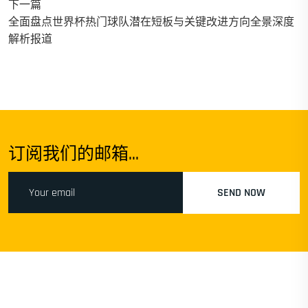
下一篇
全面盘点世界杯热门球队潜在短板与关键改进方向全景深度
解析报道
订阅我们的邮箱...
SEND NOW