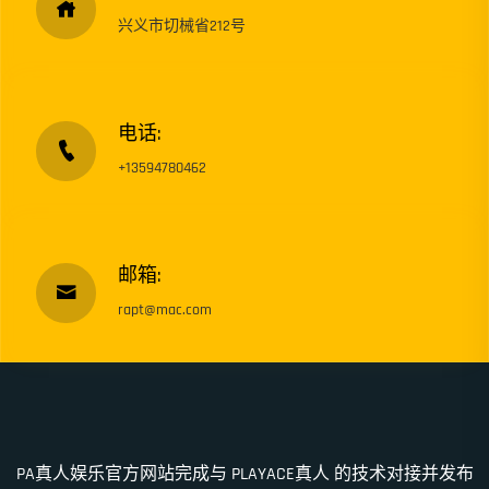
兴义市切械省212号
电话:
+13594780462
邮箱:
rapt@mac.com
PA真人娱乐官方网站完成与 PLAYACE真人 的技术对接并发布