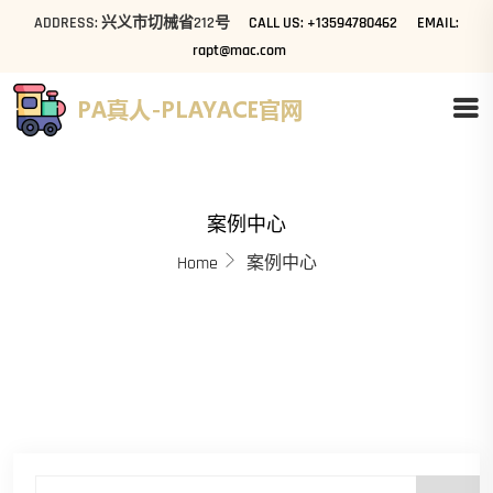
ADDRESS: 兴义市切械省212号
CALL US: +13594780462
EMAIL:
rapt@mac.com
案例中心
Home
案例中心