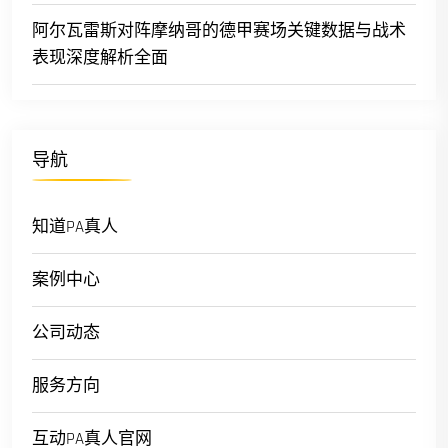
阿尔瓦雷斯对阵摩纳哥的德甲赛场关键数据与战术
表现深度解析全面
导航
知道PA真人
案例中心
公司动态
服务方向
互动PA真人官网