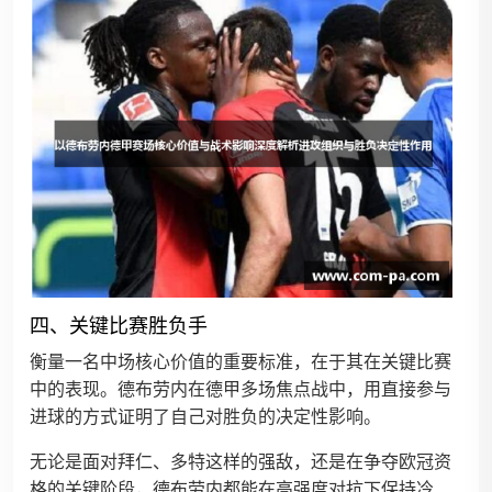
四、关键比赛胜负手
衡量一名中场核心价值的重要标准，在于其在关键比赛
中的表现。德布劳内在德甲多场焦点战中，用直接参与
进球的方式证明了自己对胜负的决定性影响。
无论是面对拜仁、多特这样的强敌，还是在争夺欧冠资
格的关键阶段，德布劳内都能在高强度对抗下保持冷