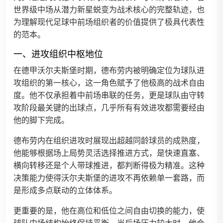
世界级中场从潜力新星蜕变为战术核心的完整轨迹，也
为理解现代足球中前场组织者的价值提供了极具代表性
的范本。
一、进攻组织中枢地位
在德甲沃尔夫斯堡时期，德布劳内被明确定位为球队进
攻组织的第一核心，这一角色赋予了他极高的战术自由
度。他不仅承担着中前场串联的任务，更是球队由守转
攻阶段最关键的出球点，几乎所有有效进攻都需要经由
他的脚下完成。
德布劳内在组织进攻时展现出超越同龄球员的成熟度，
他能够根据场上局势灵活选择推进方式，是快速直塞、
横向转移还是个人带球推进，都判断得极为精准。这种
决策能力使得沃尔夫斯堡的进攻不再依赖单一套路，而
是形成多点联动的立体体系。
更重要的是，他在高位和低位之间自由切换的能力，使