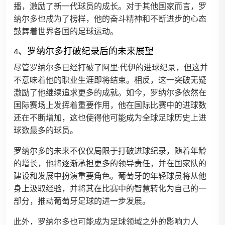
播，激励了新一代球员的成长。对于其他国家而言，罗
纳尔多也成为了榜样，他的奋斗精神和不断进步的心态
鼓舞着世界各国的足球运动。
4、罗纳尔多打破纪录后的未来展望
尽管罗纳尔多已经打破了阿里·代伊的进球纪录，但这并
不意味着他的职业生涯即将结束。相反，这一突破无疑
激励了他继续追求更多的成就。如今，罗纳尔多依然在
国际赛场上发挥着重要作用，他在国际比赛中的进球数
还在不断增加，这也使得他可能成为全球足球历史上进
球数最多的球员。
罗纳尔多的未来不仅仅局限于打破进球纪录，随着年龄
的增长，他将逐渐承担更多的领导责任，并在国家队的
建设和发展中扮演重要角色。葡萄牙的年轻球员将从他
身上汲取经验，并将其在比赛中的智慧转化为自己的一
部分，推动葡萄牙足球的进一步发展。
此外，罗纳尔多也可能成为足球领域之外的影响力人