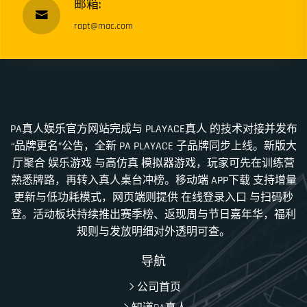
邮箱:
rapt@mac.com
PA真人娱乐官方网站完成与 PLAYACE真人 的技术对接并发布
“品牌更名”公告，全新 PA PLAYACE 子品牌同步上线。新版大
厅聚合 娱乐游戏 与高仿真 模拟器游戏，玩家可先在训练营
熟悉牌路，再转入真人桌台冲榜。移动端 APP下载 支持增量
更新与低功耗模式，网页端则提供 在线登录入口 与扫码秒
登。活动板块持续推出赛季榜、返现周与节日嘉年华，福利
规则与发放明细对外透明可查。
导航
公司首页