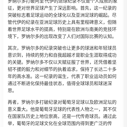
罗纳尔多打破阿里·代伊的进球纪录不仅是个人成就的象
征，更对世界足球产生了深远影响。首先，这一纪录的
突破标志着足球运动的全球化以及亚洲足球的崛起。尽
管代伊的纪录在亚洲足球历史上具有里程碑意义，但随
着世界足球水平的提高，特别是在欧洲与南美的竞技环
境下，罗纳尔多的出现改变了人们对国际比赛的认知。
其次，罗纳尔多的纪录突破也让更多的球迷和年轻球员
意识到，持续的努力和自我超越才是职业生涯取得成功
的关键。罗纳尔多不仅以天赋征服了世界，还凭借着坚
韧不拔的毅力和对细节的执着追求，保持了长达二十多
年的高水准。这一纪录的诞生，代表了职业运动员如何
通过不断进化保持最佳状态，值得全球球员和球迷深
思。
再者，罗纳尔多打破纪录对葡萄牙足球以及欧洲足坛的
意义重大。他是葡萄牙足球的代表性人物之一，其不仅
在国家队历史上地位崇高，还是一代传奇球员。通过此
举，葡萄牙的足球文化在全球范围内得到更广泛的传