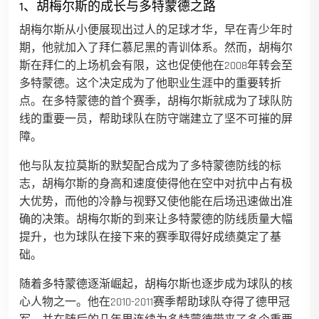
1、胡梅尔斯的成长与多特蒙德之路
胡梅尔斯从小便展现出过人的足球才华，早在青少年时
期，他就加入了拜仁慕尼黑的青训体系。然而，胡梅尔
斯在拜仁的上场机会有限，这也促使他在2008年转会至
多特蒙德。这个决定成为了他职业生涯中的重要转折
点。在多特蒙德的首个赛季，胡梅尔斯就成为了球队防
线的重要一员，帮助球队在防守端建立了坚不可摧的屏
障。
他与队友拉莫斯的默契配合成为了多特蒙德防线的标
志，胡梅尔斯的身高和速度使得他在空中对抗中占有极
大优势，而他的冷静与视野又使他能在后场迅速做出准
确的决策。胡梅尔斯的到来让多特蒙德的防线质量大幅
提升，也为球队在接下来的赛季取得好成绩奠定了基
础。
随着多特蒙德逐渐崛起，胡梅尔斯也逐步成为球队的核
心人物之一。他在2010-2011赛季帮助球队夺得了德甲冠