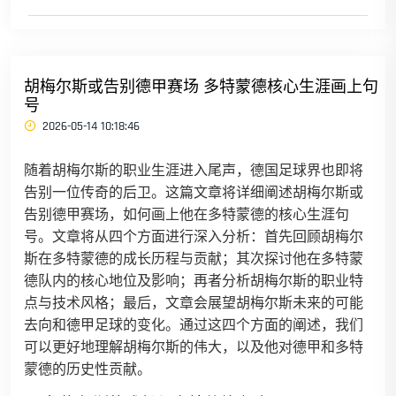
胡梅尔斯或告别德甲赛场 多特蒙德核心生涯画上句
号
2026-05-14 10:18:46
随着胡梅尔斯的职业生涯进入尾声，德国足球界也即将
告别一位传奇的后卫。这篇文章将详细阐述胡梅尔斯或
告别德甲赛场，如何画上他在多特蒙德的核心生涯句
号。文章将从四个方面进行深入分析：首先回顾胡梅尔
斯在多特蒙德的成长历程与贡献；其次探讨他在多特蒙
德队内的核心地位及影响；再者分析胡梅尔斯的职业特
点与技术风格；最后，文章会展望胡梅尔斯未来的可能
去向和德甲足球的变化。通过这四个方面的阐述，我们
可以更好地理解胡梅尔斯的伟大，以及他对德甲和多特
蒙德的历史性贡献。