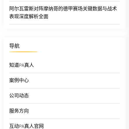
阿尔瓦雷斯对阵摩纳哥的德甲赛场关键数据与战术
表现深度解析全面
导航
知道PA真人
案例中心
公司动态
服务方向
互动PA真人官网