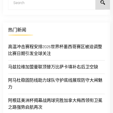
热门新闻
高温冲击赛程安排2026世界杯墨西哥赛区被迫调整
比赛日期引发全球关注
马兹拉维加盟曼联顶替万比萨卡填补右后卫空缺
阿马杜稳固防线助力球队守护底线展现防守大闸魅
力
阿根廷美洲杯揭幕战两球完胜加拿大梅西领衔卫冕
之路强势启航再次