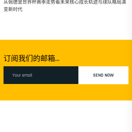
从佩德里世界杯赛季走势看未来核心成长轨迹与球队格局演
变新时代
订阅我们的邮箱...
SEND NOW