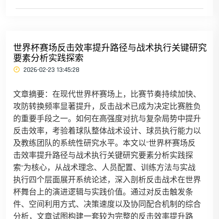
世界杯赛场反击效率提升路径与战术执行关键研究
要素分析实践探索
2026-02-23 13:45:28
文章摘要：在现代世界杯赛场上，比赛节奏持续加快、
攻防转换频率显著提升，反击战术已成为决定比赛胜负
的重要手段之一。如何在高强度对抗与复杂局势中提升
反击效率，考验着球队整体战术设计、球员执行能力以
及教练团队的系统性研究水平。本文以“世界杯赛场反
击效率提升路径与战术执行关键研究要素分析实践探
索”为核心，从战术理念、人员配置、训练方法与实战
执行四个层面展开系统论述，深入剖析反击战术在世界
杯舞台上的演进逻辑与实践价值。通过对反击触发条
件、空间利用方式、决策速度以及协同配合机制的综合
分析，文章试图构建一套较为完整的反击效率提升路