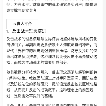
径，为高水平足球赛事中的战术研究与实践应用提供理
论支撑与现实参考。
PA真人平台
1、反击战术理念演进
反击战术的理念演进与世界杯赛场整体足球风格的变化
密切相关。早期反击更多依赖个人速度与直线冲击，而
现代世界杯中的反击则强调整体压缩、防守反抢后的快
速出球与多点推进。这种理念转变使反击不再是被动选
择，而成为主动战术的重要组成部分。
随着数据分析技术的引入，反击理念逐渐从经验判断转
向科学决策。教练团队通过对对手阵型漏洞、回防速度
以及防线站位的系统研究，提前设定反击触发区域与路
线，从而提升反击的成功概率。这种理念上的前置规
划，是反击效率提升的基础。
此外，现代反击理念强调风险与收益的平衡。在世界杯