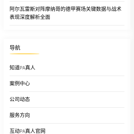
阿尔瓦雷斯对阵摩纳哥的德甲赛场关键数据与战术
表现深度解析全面
导航
知道PA真人
案例中心
公司动态
服务方向
互动PA真人官网