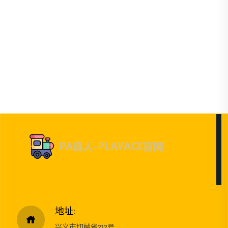
地址:
兴义市切械省212号