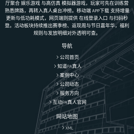
厅聚合 娱乐游戏 与高仿真 模拟器游戏，玩家可先在训练营
熟悉牌路，再转入真人桌台冲榜。移动端 APP下载 支持增量
更新与低功耗模式，网页端则提供 在线登录入口 与扫码秒
登。活动板块持续推出赛季榜、返现周与节日嘉年华，福利
规则与发放明细对外透明可查。
导航
公司首页
知道PA真人
案例中心
公司动态
服务方向
互动PA真人官网
网站地图
XML