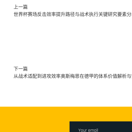
上一篇
世界杯赛场反击效率提升路径与战术执行关键研究要素分
下一篇
从战术适配到进攻效率奥斯梅恩在德甲的体系价值解析与