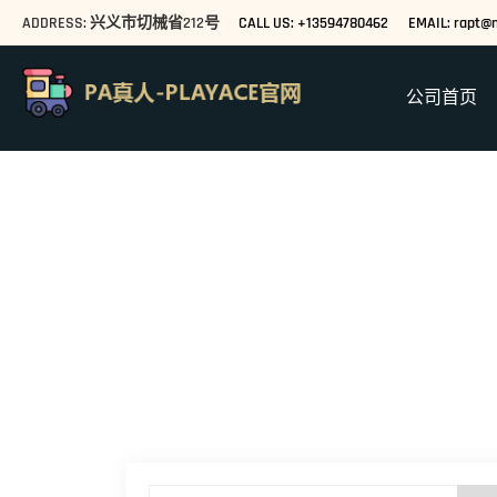
ADDRESS: 兴义市切械省212号
CALL US: +13594780462
EMAIL: rapt@
公司首页