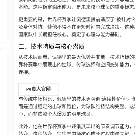
本能。这种稳定输出能力，是未来核心球员的重要标志
更重要的是，世界杯赛季让佩德里提前适应了“被针对
及身体对抗，使他不得不在更短时间内完成决策。这种
国家队中长期担任核心，奠定了心理与能力基础。
二、技术特质与核心潜质
从技术层面看，佩德里的最大优势并非单一技术指标的
界杯赛季中展现出的控球、传球选择和空间感知能力，
连接。
PA真人官网
与传统中场相比，佩德里的技术更强调“连续性价值”
而是通过稳定的出球和跑位，为球队维持结构完整。这
心，而非依赖个人爆发的明星球员。
此外，他在世界杯赛季中逐渐展现出的节奏调节能力，标
转变。这种转变，往往是中场核心成长过程中最关键、