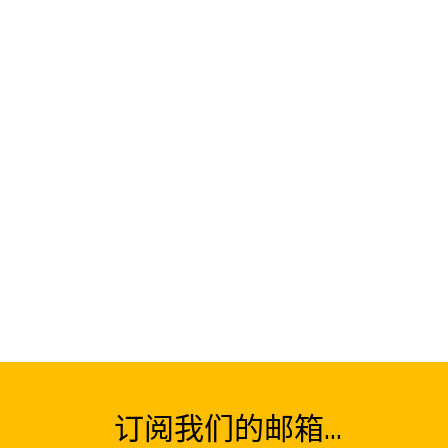
订阅我们的邮箱...