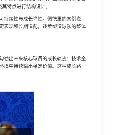
绕其特点进行结构设计。
可持续性与成长弹性。佩德里的案例说
定表现和长期适配，逐步塑造球队的整体
勾勒出未来核心球员的成长轨迹：技术全
环境中持续输出稳定价值。这种成长路