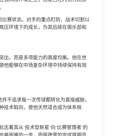
。
”的比赛状态。对手的重点盯防、战术切割以
高压环境下的成长，为其后续在俱乐部和
突出，而是多项能力的高度均衡。他在世
使他能够在中场复杂环境中持续保持有效
。他并不追求每一次传球都转化为直接威胁，
种技术取向，使他天然适合成为体系核
志着其从“技术型新星”向“比赛管理者”的
也最困难的一步，而佩德里的完成度明显