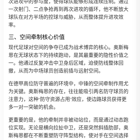
次进攻中的参与度，使得球队能够形成连续压制。通过
一次射门、二点争抢再到再次进攻的循环，他不断放大
球队在对方半场的控球与威胁，从而整体提升进攻效
率。
三、空间牵制核心价值
现代足球对空间的争夺已成为战术博弈的核心。奥斯梅
恩在无球状态下的持续跑动，是其最重要的隐性价值之
一。他通过反复冲击中卫身后区域，迫使防线整体回
撤，从而为中场球员创造前插与远射空间。
在德甲高位防守普遍的环境中，中锋的空间牵制作用尤
为关键。奥斯梅恩的存在，往往能吸引两名防守球员的
注意力，这种“防守资源占用”效应，使边路球员获得更
多一对一突破的机会。
更重要的是，他的牵制并非被动站位，而是通过动态跑
位实现。无论是横向拉扯中卫，还是突然斜插肋部，奥
斯梅恩都在不断重塑防守阵型结构，使对手在空间选择