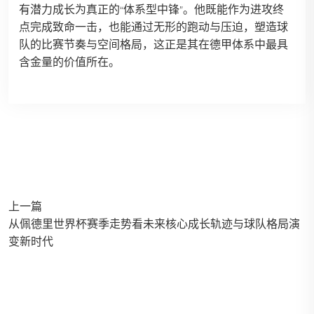
有潜力成长为真正的“体系型中锋”。他既能作为进攻终
点完成致命一击，也能通过无形的跑动与压迫，塑造球
队的比赛节奏与空间格局，这正是其在德甲体系中最具
含金量的价值所在。
上一篇
从佩德里世界杯赛季走势看未来核心成长轨迹与球队格局演
变新时代