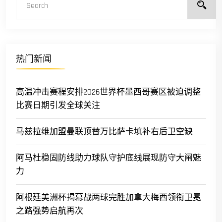
热门新闻
高温冲击赛程安排2026世界杯墨西哥赛区被迫调整
比赛日期引发全球关注
马兹拉维加盟曼联顶替万比萨卡填补右后卫空缺
阿马杜稳固防线助力球队守护底线展现防守大闸魅
力
阿根廷美洲杯揭幕战两球完胜加拿大梅西领衔卫冕
之路强势启航再次