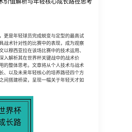
术价值解析与年轻核心成长路径思考
，更是年轻球员完成蜕变与定型的最高试
具战术针对性的比赛中的表现，成为观察
文以穆西亚拉在该场比赛中的技术运用、
深入解析其在世界杯关键战中的战术价
用的整体思考。文章将从个人技术与战术
长、以及未来年轻核心的培养路径四个方
之间搭建桥梁，呈现一幅关于年轻天才如