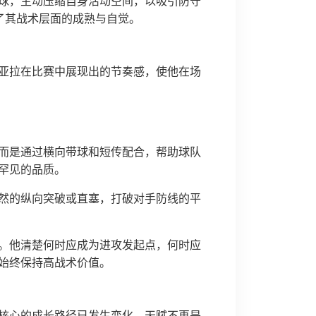
球，主动压缩自身活动空间，以吸引防守
了其战术层面的成熟与自觉。
亚拉在比赛中展现出的节奏感，使他在场
而是通过横向带球和短传配合，帮助球队
罕见的品质。
然的纵向突破或直塞，打破对手防线的平
。他清楚何时应成为进攻发起点，何时应
始终保持高战术价值。