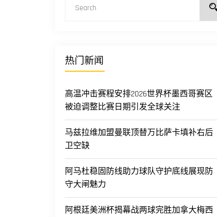
热门新闻
高温冲击赛程安排2026世界杯墨西哥赛区
被迫调整比赛日期引发全球关注
马兹拉维加盟曼联顶替万比萨卡填补右后
卫空缺
阿马杜稳固防线助力球队守护底线展现防
守大闸魅力
阿根廷美洲杯揭幕战两球完胜加拿大梅西