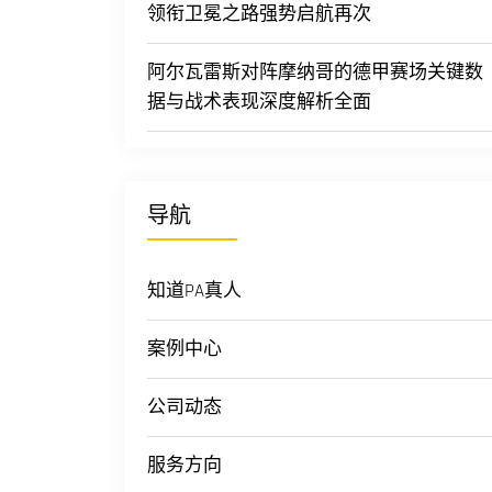
领衔卫冕之路强势启航再次
阿尔瓦雷斯对阵摩纳哥的德甲赛场关键数
据与战术表现深度解析全面
导航
知道PA真人
案例中心
公司动态
服务方向