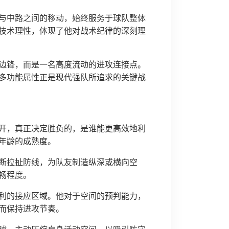
与中路之间的移动，始终服务于球队整体
技术理性，体现了他对战术纪律的深刻理
边锋，而是一名高度流动的进攻连接点。
多功能属性正是现代强队所追求的关键战
开，真正决定胜负的，是谁能更高效地利
年龄的成熟度。
断拉扯防线，为队友制造纵深或横向空
畅程度。
利的接应区域。他对于空间的预判能力，
而保持进攻节奏。