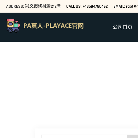
ADDRESS: 兴义市切械省212号
CALL US: +13594780462
EMAIL: rapt@
公司首页