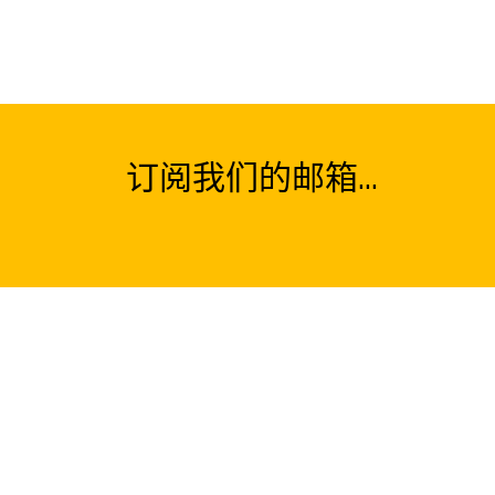
订阅我们的邮箱...