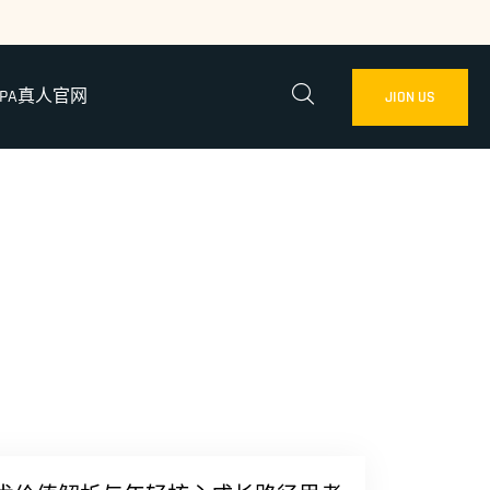
PA真人官网
JION US