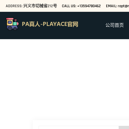
ADDRESS: 兴义市切械省212号
CALL US: +13594780462
EMAIL: rapt@
公司首页