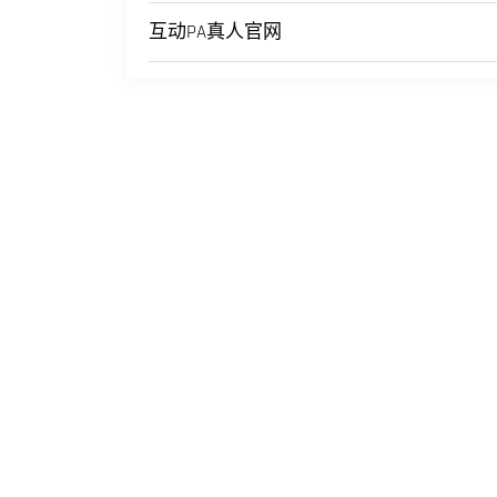
互动PA真人官网