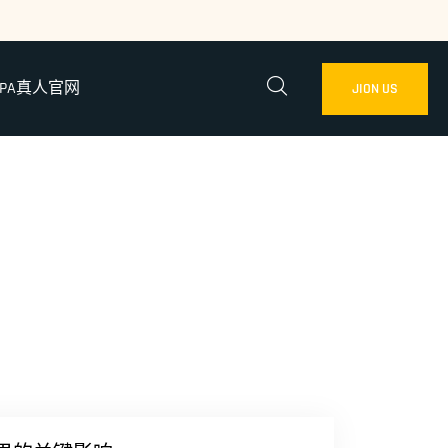
PA真人官网
JION US