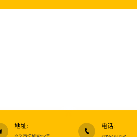
地址:
电话:
兴义市切械省212号
+13594780462