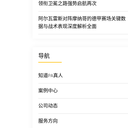
领衔卫冕之路强势启航再次
阿尔瓦雷斯对阵摩纳哥的德甲赛场关键数
据与战术表现深度解析全面
导航
知道PA真人
案例中心
公司动态
服务方向