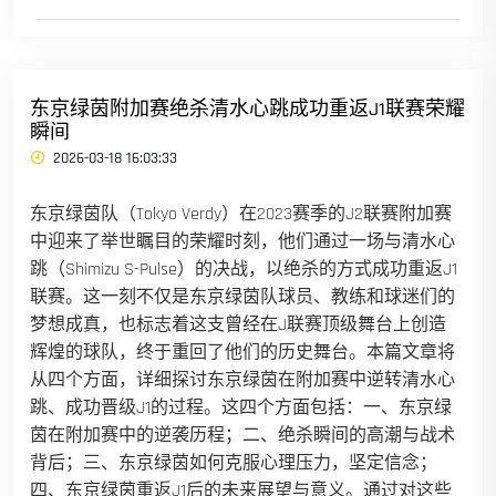
东京绿茵附加赛绝杀清水心跳成功重返J1联赛荣耀
瞬间
2026-03-18 16:03:33
东京绿茵队（Tokyo Verdy）在2023赛季的J2联赛附加赛
中迎来了举世瞩目的荣耀时刻，他们通过一场与清水心
跳（Shimizu S-Pulse）的决战，以绝杀的方式成功重返J1
联赛。这一刻不仅是东京绿茵队球员、教练和球迷们的
梦想成真，也标志着这支曾经在J联赛顶级舞台上创造
辉煌的球队，终于重回了他们的历史舞台。本篇文章将
从四个方面，详细探讨东京绿茵在附加赛中逆转清水心
跳、成功晋级J1的过程。这四个方面包括：一、东京绿
茵在附加赛中的逆袭历程；二、绝杀瞬间的高潮与战术
背后；三、东京绿茵如何克服心理压力，坚定信念；
四、东京绿茵重返J1后的未来展望与意义。通过对这些