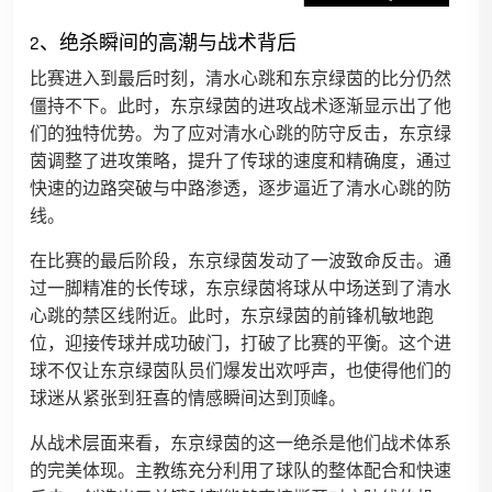
2、绝杀瞬间的高潮与战术背后
比赛进入到最后时刻，清水心跳和东京绿茵的比分仍然
僵持不下。此时，东京绿茵的进攻战术逐渐显示出了他
们的独特优势。为了应对清水心跳的防守反击，东京绿
茵调整了进攻策略，提升了传球的速度和精确度，通过
快速的边路突破与中路渗透，逐步逼近了清水心跳的防
线。
在比赛的最后阶段，东京绿茵发动了一波致命反击。通
过一脚精准的长传球，东京绿茵将球从中场送到了清水
心跳的禁区线附近。此时，东京绿茵的前锋机敏地跑
位，迎接传球并成功破门，打破了比赛的平衡。这个进
球不仅让东京绿茵队员们爆发出欢呼声，也使得他们的
球迷从紧张到狂喜的情感瞬间达到顶峰。
从战术层面来看，东京绿茵的这一绝杀是他们战术体系
的完美体现。主教练充分利用了球队的整体配合和快速