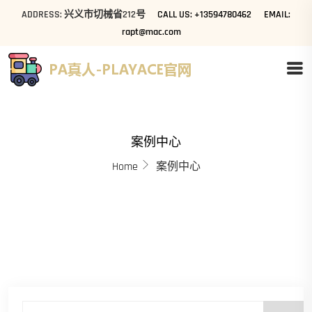
ADDRESS: 兴义市切械省212号
CALL US: +13594780462
EMAIL:
rapt@mac.com
案例中心
Home
案例中心