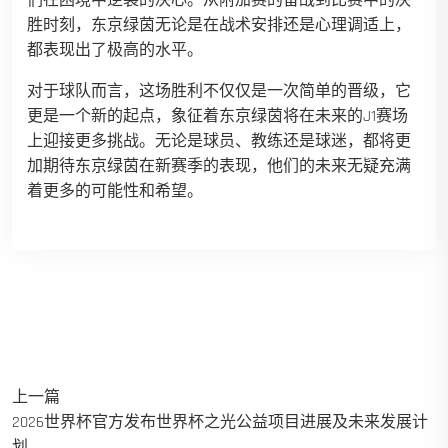
们在困境中逆袭的决心。从附加赛的备战到比赛中的决
胜时刻，东京绿茵无论是在战术安排还是心理调适上，
都表现出了极高的水平。
对于球队而言，这场胜利不仅仅是一次简单的晋级，它
更是一个新的起点，象征着东京绿茵将在未来的J1赛场
上迎接更多挑战。无论是球员、教练还是球迷，都将更
加期待东京绿茵在新赛季的表现，他们的未来无疑充满
着更多的可能性和希望。
上一篇
2026世界杯官方发布世界杯之光公益项目进展及未来发展计
划