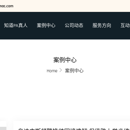
mac.com
知道PA真人
案例中心
公司动态
服务方向
互动
案例中心
Home
案例中心