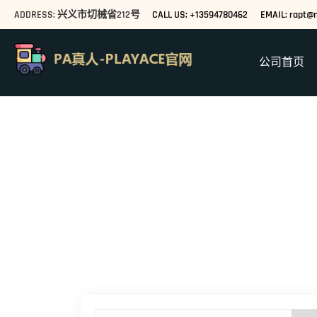
ADDRESS: 兴义市切械省212号
CALL US: +13594780462
EMAIL: rapt@
公司首页