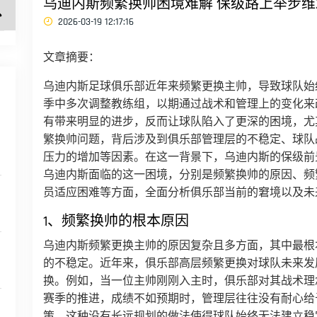
乌迪内斯频繁换帅困境难解 保级路上举步维
2026-03-19 12:17:16
文章摘要：
乌迪内斯足球俱乐部近年来频繁更换主帅，导致球队始
季中多次调整教练组，以期通过战术和管理上的变化来
有带来明显的进步，反而让球队陷入了更深的困境，尤
繁换帅问题，背后涉及到俱乐部管理层的不稳定、球队
压力的增加等因素。在这一背景下，乌迪内斯的保级前
乌迪内斯面临的这一困境，分别是频繁换帅的原因、频
员适应困难等方面，全面分析俱乐部当前的窘境以及未
1、频繁换帅的根本原因
乌迪内斯频繁更换主帅的原因复杂且多方面，其中最根
的不稳定。近年来，俱乐部高层频繁更换对球队未来发
换。例如，当一位主帅刚刚入主时，俱乐部对其战术理
赛季的推进，成绩不如预期时，管理层往往没有耐心给
策。这种没有长远规划的做法使得球队始终无法建立稳