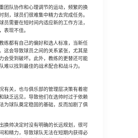
重团队协作和心理调节的运动，频繁的换
时刻，球员们很难集中精力去完成任务。
球员需要在短时间内适应新的工作方法，
，表现不佳。
教练都有自己的偏好和选人标准，当新任
。这会导致球员之间的关系紧张，尤其是
力会受到破坏。此外，教练的更替还可能
队难以找到最佳的战术配合和战斗力。
况有关，也与俱乐部的管理层决策有着密
和缺乏远见，导致他们在选帅时过于依赖
法为球队奠定稳固的基础，反而加剧了俱
出换帅决定时没有明确的长远规划，很可
间和精力，导致球队无法在短期内获得必