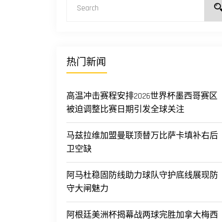
热门新闻
高温冲击赛程安排2026世界杯墨西哥赛区
被迫调整比赛日期引发全球关注
马兹拉维加盟曼联顶替万比萨卡填补右后
卫空缺
阿马杜稳固防线助力球队守护底线展现防
守大闸魅力
阿根廷美洲杯揭幕战两球完胜加拿大梅西