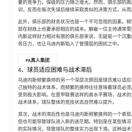
要的竞争力，保级的压力随之增大。然而，俱乐部的高
训，反而在每次失误后继续采取类似的决策方式，从而
此外，俱乐部的财务状况也是一个不可忽视的因素。频
部在财政上也要承担相应的成本。解雇一位主帅通常需
内斯这样财力相对有限的俱乐部来说，无疑是一个沉重
务压力，也让乌迪内斯陷入了管理层的困扰之中。
PA真人集团
4、球员适应困难与战术滞后
乌迪内斯频繁换帅的另一个深层次原因是球员难以适应
己独特的战术体系，而频繁的换帅往往意味着球员必须
受到极大影响。在意甲联赛这样的高水平赛场，战术的
战术体系，球队整体的竞技状态自然难以提升。
其次，战术的滞后性也是乌迪内斯频繁换帅的一个表现
但也可能导致球队进入新的迷茫期。特别是在某些情况
的实际情况，导致球队的整体实力出现下滑。这种战术