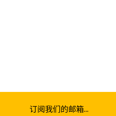
订阅我们的邮箱...