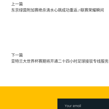
上一篇
东京绿茵附加赛绝杀清水心跳成功重返J1联赛荣耀瞬间
下一篇
亚特兰大世界杯赛期将开通二十四小时足球接驳专线服务