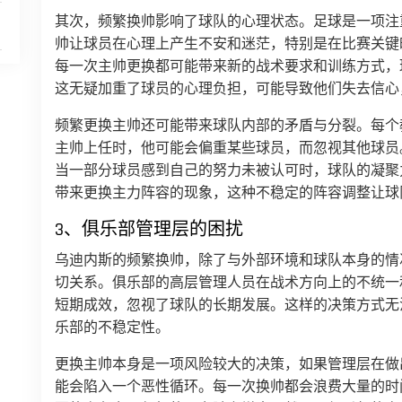
其次，频繁换帅影响了球队的心理状态。足球是一项注
帅让球员在心理上产生不安和迷茫，特别是在比赛关键
每一次主帅更换都可能带来新的战术要求和训练方式，
这无疑加重了球员的心理负担，可能导致他们失去信心
频繁更换主帅还可能带来球队内部的矛盾与分裂。每个
主帅上任时，他可能会偏重某些球员，而忽视其他球员
当一部分球员感到自己的努力未被认可时，球队的凝聚
带来更换主力阵容的现象，这种不稳定的阵容调整让球
3、俱乐部管理层的困扰
乌迪内斯的频繁换帅，除了与外部环境和球队本身的情
切关系。俱乐部的高层管理人员在战术方向上的不统一
短期成效，忽视了球队的长期发展。这样的决策方式无
乐部的不稳定性。
更换主帅本身是一项风险较大的决策，如果管理层在做
能会陷入一个恶性循环。每一次换帅都会浪费大量的时