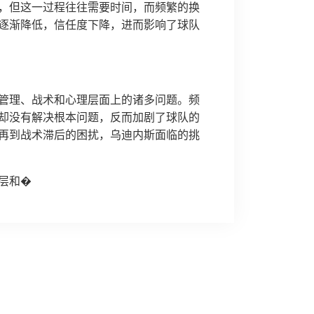
，但这一过程往往需要时间，而频繁的换
逐渐降低，信任度下降，进而影响了球队
管理、战术和心理层面上的诸多问题。频
却没有解决根本问题，反而加剧了球队的
再到战术滞后的困扰，乌迪内斯面临的挑
层和�