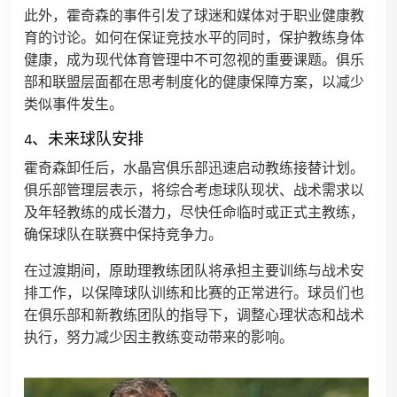
此外，霍奇森的事件引发了球迷和媒体对于职业健康教
育的讨论。如何在保证竞技水平的同时，保护教练身体
健康，成为现代体育管理中不可忽视的重要课题。俱乐
部和联盟层面都在思考制度化的健康保障方案，以减少
类似事件发生。
4、未来球队安排
霍奇森卸任后，水晶宫俱乐部迅速启动教练接替计划。
俱乐部管理层表示，将综合考虑球队现状、战术需求以
及年轻教练的成长潜力，尽快任命临时或正式主教练，
确保球队在联赛中保持竞争力。
在过渡期间，原助理教练团队将承担主要训练与战术安
排工作，以保障球队训练和比赛的正常进行。球员们也
在俱乐部和新教练团队的指导下，调整心理状态和战术
执行，努力减少因主教练变动带来的影响。