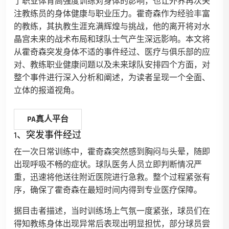
了职业体育高强度训练对身体的影响，也让外界再次关
注教练员的身体健康与职业压力。霍奇森作为经验丰富
的教练，其执教生涯充满辉煌与挑战，他的离开将对水
晶宫未来的战术布局和球队士气产生深远影响。本文将
从霍奇森突发身体不适的事件经过、医疗与俱乐部的应
对、教练职业健康问题以及未来球队安排四个方面，对
整个事件进行深入分析和阐述，为读者呈现一个全面、
立体的报道视角。
PA真人平台
1、突发事件经过
在一次日常训练中，霍奇森突然感到胸闷与头晕，随即
出现呼吸不畅的症状。球队医务人员立即判断情况严
重，迅速将他送往附近医院进行急救。整个过程紧张有
序，确保了霍奇森在最短时间内得到专业医疗保障。
据目击者描述，当时训练场上气氛一度紧张，球员们在
得知教练身体出现异常后表现出明显担忧，部分球员尝