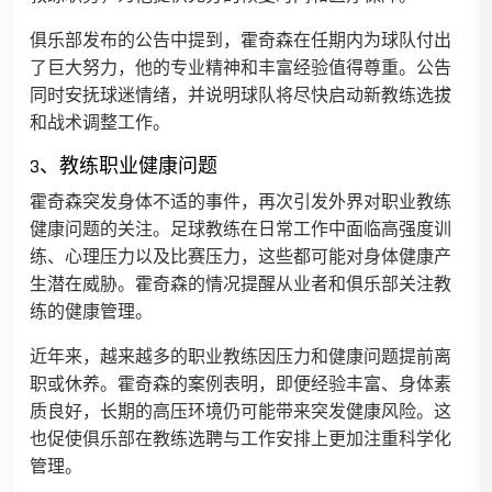
俱乐部发布的公告中提到，霍奇森在任期内为球队付出
了巨大努力，他的专业精神和丰富经验值得尊重。公告
同时安抚球迷情绪，并说明球队将尽快启动新教练选拔
和战术调整工作。
3、教练职业健康问题
霍奇森突发身体不适的事件，再次引发外界对职业教练
健康问题的关注。足球教练在日常工作中面临高强度训
练、心理压力以及比赛压力，这些都可能对身体健康产
生潜在威胁。霍奇森的情况提醒从业者和俱乐部关注教
练的健康管理。
近年来，越来越多的职业教练因压力和健康问题提前离
职或休养。霍奇森的案例表明，即便经验丰富、身体素
质良好，长期的高压环境仍可能带来突发健康风险。这
也促使俱乐部在教练选聘与工作安排上更加注重科学化
管理。