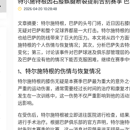
特尔施特根因右膝髌腱断裂提前告别赛季 
2026-04-20 10:28:48
文章摘要：特尔施特根，巴萨的头号门将，近日因右膝
无疑对巴萨和整个足球界都是一大打击。特尔施特根的
也给巴萨的防线带来了巨大的压力。本文将从四个方面
施特根的个人伤情与恢复情况；其次，分析巴萨失去特
变化；第三，讨论该事件对巴萨球迷及俱乐部管理层的
及巴萨在没有他的情况下能否克服困难，继续在赛季中
1、特尔施特根的伤情与恢复情况
特尔施特根的膝伤无疑是本赛季巴萨最为重大的意外之
严重的运动伤害，通常需要经过长时间的治疗和康复才
发生在一次训练中，这一伤势不仅严重影响到他的活动
远影响。
在受伤后，特尔施特根被立即送往医院进行检查，结果
进行手术治疗。根据巴萨俱乐部的官方声明，特尔施特
时告别本赛季的比赛。这一消息对巴萨来说无疑是一次