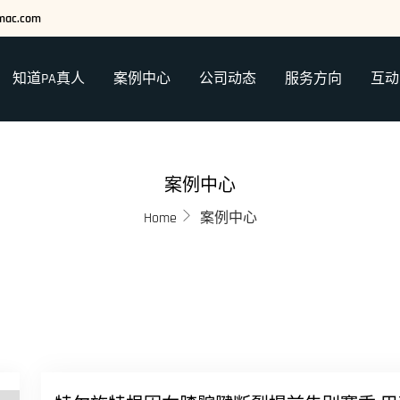
mac.com
知道PA真人
案例中心
公司动态
服务方向
互动
案例中心
Home
案例中心