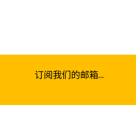
订阅我们的邮箱...