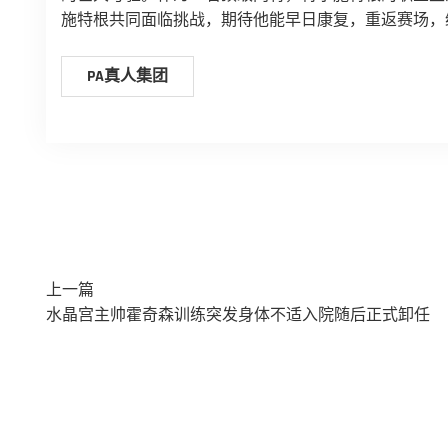
施特根共同面临挑战，期待他能早日康复，重返赛场，
PA真人集团
上一篇
水晶宫主帅霍奇森训练突发身体不适入院随后正式卸任