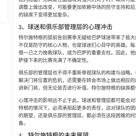
调整上做出改变，可能要更加依赖中场的防守支持和后
的缺席下变得更加复杂。
3、球迷和俱乐部管理层的心理冲击
特尔施特根的提前告别赛季无疑给巴萨球迷带来了极大
不仅是防守的核心人物，也是球迷们心目中的英雄。每
借一己之力挽救球队，成为巴萨的重要支柱。因此，他
萨接下来的比赛充满了不确定性。
俱乐部的管理层也不得不重新审视球队的构建与战略。
解决门将位置的危机，还需要在转会市场上做出相应的
进新门将，但无论是否进行补强，特尔施特根的缺席都
心理冲击的影响远不止于此，球迷和管理层都可能会对
特根的情况下，必须承担起更多的责任，这对球队的团
的期望，还是俱乐部的管理层，都必须在这段困难的时
备。
4、特尔施特根的未来展望