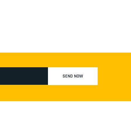
SEND NOW