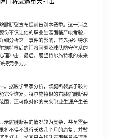
巴萨门将遭遇重大打击
髌腱断裂宣布提前告别本赛季。这一消息
膝伤不仅让他的职业生涯面临严峻考验，
详细分析这一事件的影响，首先探讨特尔
尔施特根后的门将问题及球队防守体系的
心理冲击；最后，展望特尔施特根的未来
保持竞争力。
一。据医学专家分析，髌腱断裂属于较为
能完全恢复。特尔施特根的右膝髌腱断裂
范围，还可能对他的未来职业生涯产生长
显示髌腱断裂的情况较为复杂，甚至需要
根将不得不进行长达几个月的康复，并暂
沉重打击，尤其是在球队正面临着多项重